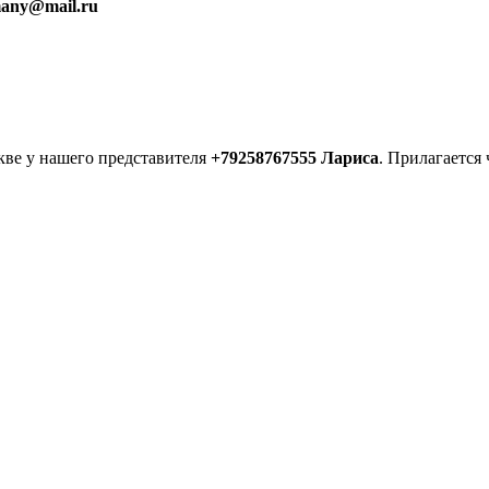
many@mail.ru
кве у нашего представителя
+79258767555 Лариса
. Прилагается 