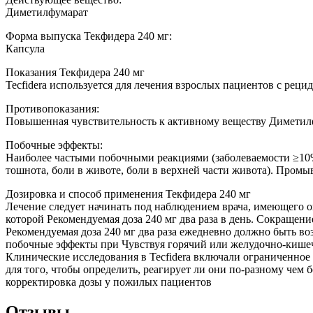
Диметилфумарат
Форма выпуска Текфидера 240 мг:
Капсула
Показания Текфидера 240 мг
Tecfidera используется для лечения взрослых пациентов с ре
Противопоказания:
Повышенная чувствительность к активному веществу Диметил
Побочные эффекты:
Наиболее частыми побочными реакциями (заболеваемости ≥10%
тошнота, боли в животе, боли в верхней части живота). Промы
Дозировка и способ применения Текфидера 240 мг
Лечение следует начинать под наблюдением врача, имеющего опы
которой Рекомендуемая доза 240 мг два раза в день. Сокращен
Рекомендуемая доза 240 мг два раза ежедневно должно быть воз
побочные эффекты при Чувствуя горячий или желудочно-кишечно
Клинические исследования в Tecfidera включали ограниченное ч
для того, чтобы определить, реагирует ли они по-разному чем б
корректировка дозы у пожилых пациентов
Отзывы