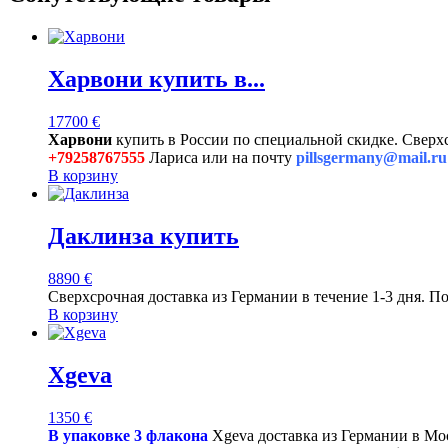
Харвони купить в...
17700
€
Харвони
купить в России по специальной скидке. Сверхс
+79258767555
Лариса или на почту
pillsgermany@mail.ru
В корзину
Даклинза купить
8890
€
Сверхсрочная доставка из Германии в течение 1-3 дня. П
В корзину
Xgeva
1350
€
В упаковке 3 флакона
Xgeva доставка из Германии в Мос