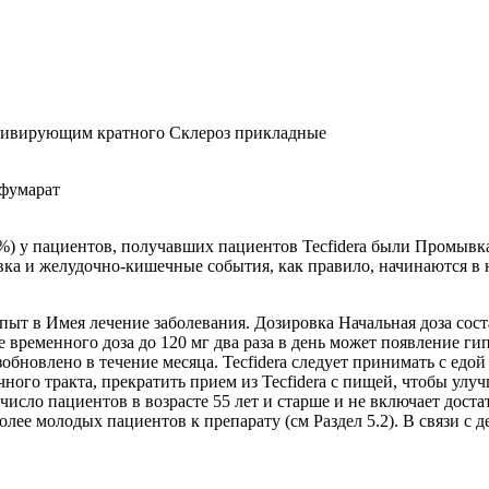
цидивирующим кратного Склероз прикладные
фумарат
) у пациентов, получавших пациентов Tecfidera были Промывка
вка и желудочно-кишечные события, как правило, начинаются в н
т в Имея лечение заболевания. Дозировка Начальная доза состав
ие временного доза до 120 мг два раза в день может появление
обновлено в течение месяца. Tecfidera следует принимать с едой
го тракта, прекратить прием из Tecfidera с пищей, чтобы улучш
исло пациентов в возрасте 55 лет и старше и не включает достат
олее молодых пациентов к препарату (см Раздел 5.2). В связи с 