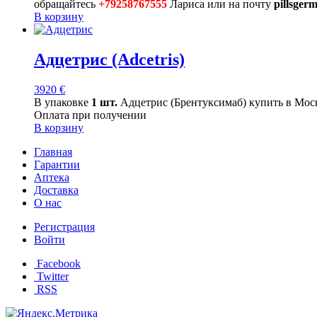
обращайтесь
+79258767555
Лариса или на почту
pillsger
В корзину
Адцетрис (Adcetris)
3920
€
В упаковке
1 шт.
Адцетрис (Брентуксимаб) купить в Мос
Оплата при получении
В корзину
Главная
Гарантии
Аптека
Доставка
О нас
Регистрация
Войти
Facebook
Twitter
RSS