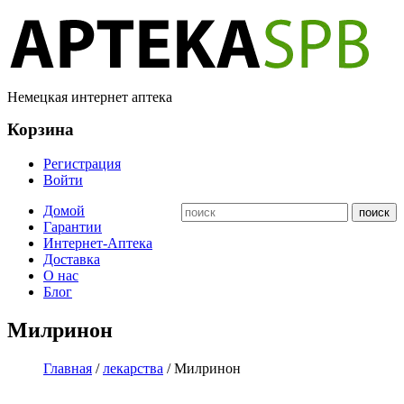
Немецкая интернет аптека
Корзина
Регистрация
Войти
Домой
Гарантии
Интернет-Аптека
Доставка
О нас
Блог
Милринон
Главная
/
лекарства
/ Милринон