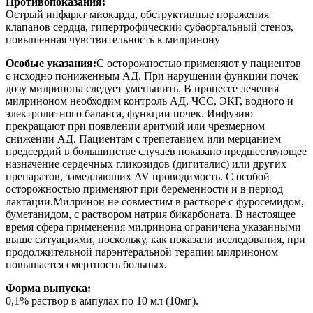
Противопоказания:
Острый инфаркт миокарда, обструктивные поражения
клапанов сердца, гипертрофический субаортальный стеноз,
повышенная чувствительность к милринону
Особые указания:
С осторожностью применяют у пациентов
с исходно пониженным АД. При нарушении функции почек
дозу милринона следует уменьшить. В процессе лечения
милриноном необходим контроль АД, ЧСС, ЭКГ, водного и
электролитного баланса, функции почек. Инфузию
прекращают при появлении аритмий или чрезмерном
снижении АД. Пациентам с трепетанием или мерцанием
предсердий в большинстве случаев показано предшествующее
назначение сердечных гликозидов (дигиталис) или других
препаратов, замедляющих AV проводимость. С особой
осторожностью применяют при беременности и в период
лактации.Милринон не совместим в растворе с фуросемидом,
буметанидом, с раствором натрия бикарбоната. В настоящее
время сфера применения милринона ограничена указанными
выше ситуациями, поскольку, как показали исследования, при
продолжительной парэнтеральной терапии милриноном
повышается смертность больных.
Форма выпуска:
0,1% раствор в ампулах по 10 мл (10мг).