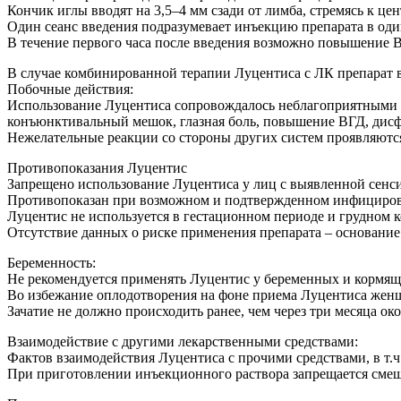
Кончик иглы вводят на 3,5–4 мм сзади от лимба, стремясь к це
Один сеанс введения подразумевает инъекцию препарата в один
В течение первого часа после введения возможно повышение ВГ
В случае комбинированной терапии Луцентиса с ЛК препарат вв
Побочные действия:
Использование Луцентиса сопровождалось неблагоприятными э
конъюнктивальный мешок, глазная боль, повышение ВГД, дисф
Нежелательные реакции со стороны других систем проявляются 
Противопоказания Луцентис
Запрещено использование Луцентиса у лиц с выявленной сенс
Противопоказан при возможном и подтвержденном инфицирова
Луцентис не используется в гестационном периоде и грудном 
Отсутствие данных о риске применения препарата – основание з
Беременность:
Не рекомендуется применять Луцентис у беременных и кормящи
Во избежание оплодотворения на фоне приема Луцентиса женщ
Зачатие не должно происходить ранее, чем через три месяца о
Взаимодействие с другими лекарственными средствами:
Фактов взаимодействия Луцентиса с прочими средствами, в т.
При приготовлении инъекционного раствора запрещается смеш