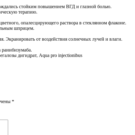
ождались стойким повышением ВГД и глазной болью.
тическую терапию.
ветного, опалесцирующего раствора в стеклянном флаконе.
ильным шприцем.
ия. Экранировать от воздействия солнечных лучей и влаги.
а ранибизумаба.
галозы дигидрат, Aqua pro injectionibus
ечены
*