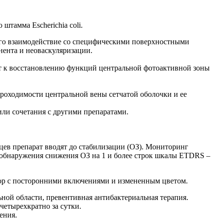
штамма Escherichia coli.
 его взаимодействие со специфическими поверхностными
нента и неоваскуляризации.
 к восстановлению функций центральной фотоактивной зоны
роходимости центральной вены сетчатой оболочки и ее
или сочетания с другими препаратами.
яцев препарат вводят до стабилизации (ОЗ). Мониторинг
 обнаружения снижения ОЗ на 1 и более строк шкалы ETDRS –
вор с посторонними включениями и измененным цветом.
ной области, превентивная антибактериальная терапия.
етырехкратно за сутки.
ения.