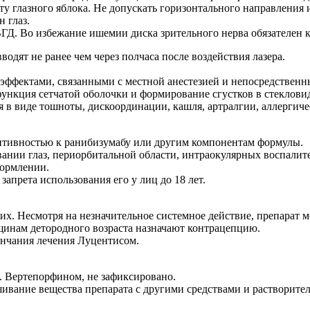
нту глазного яблока. Не допускать горизонтального направления 
 глаз.
Д. Во избежание ишемии диска зрительного нерва обязателен ко
одят не ранее чем через полчаса после воздействия лазера.
ффектами, связанными с местной анестезией и непосредственны
ункция сетчатой оболочки и формирование сгустков в стекловид
в виде тошноты, дискоординации, кашля, артралгии, аллергичес
итивностью к ранибизумабу или другим компонентам формулы.
нии глаз, периорбитальной области, интраокулярных воспалит
кормлении.
апрета использования его у лиц до 18 лет.
х. Несмотря на незначительное системное действие, препарат м
инам детородного возраста назначают контрацепцию.
кончания лечения Луцентисом.
ч. Вертепорфином, не зафиксировано.
ивание вещества препарата с другими средствами и растворите