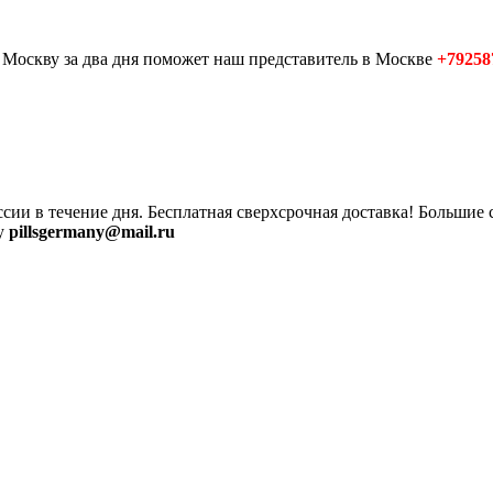
в Москву за два дня поможет наш представитель в Москве
+79258
ссии в течение дня. Бесплатная сверхсрочная доставка! Больши
ту
pillsgermany@mail.ru