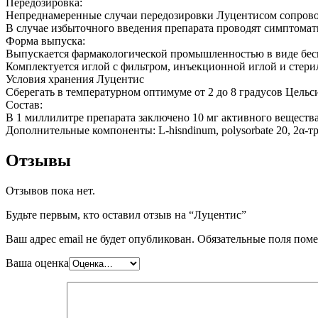
Передозировка:
Непреднамеренные случаи передозировки Луцентисом сопров
В случае избыточного введения препарата проводят симптома
Форма выпуска:
Выпускается фармакологической промышленностью в виде бесц
Комплектуется иглой с фильтром, инъекционной иглой и стер
Условия хранения Луцентис
Сберегать в температурном оптимуме от 2 до 8 градусов Цельс
Состав:
В 1 миллилитре препарата заключено 10 мг активного веществ
Дополнительные компоненты: L-hisndinum, polysorbate 20, 2α-тре
Отзывы
Отзывов пока нет.
Будьте первым, кто оставил отзыв на “Луцентис”
Ваш адрес email не будет опубликован.
Обязательные поля пом
Ваша оценка