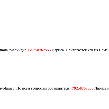
циальной скидке
+79258767555
Лариса. Прилагается чек из Немец
Nivolumab. По всем вопросам обращайтесь
+79258767555
Лариса и