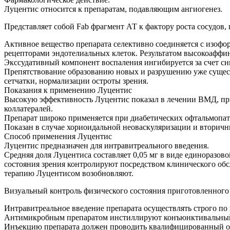
Луцентис относится к препаратам, подавляющим ангиогенез.
Представляет собой Fab фрагмент АТ к фактору роста сосудов, 
Активное вещество препарата селективно соединяется с изофо
рецепторами эндотелиальных клеток. Результатом высокоаффи
Экссудативный компонент воспаления ингибируется за счет с
Препятствование образованию новых и разрушению уже сущес
сетчатки, нормализации остроты зрения.
Показания к применению Луцентис
Высокую эффективность Луцентис показал в лечении ВМД, при
коллатералей.
Препарат широко применяется при диабетических офтальмопати
Показан в случае хориоидальной неоваскуляризации и вторич
Способ применения Луцентис
Луцентис предназначен для интравитреального введения.
Средняя доля Луцентиса составляет 0,05 мг в виде единоразов
состояния зрения контролируют посредством клинического об
терапию Луцентисом возобновляют.
Визуальный контроль физического состояния приготовленного 
Интравитреальное введение препарата осуществлять строго по 
Антимикробным препаратом инстиллируют конъюнктивальный ме
Инъекцию препарата должен проводить квалифицированный о