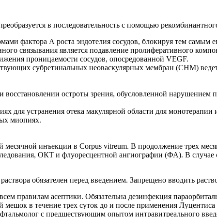
преобразуется в последовательность с помощью рекомбинантного 
рмами фактора А роста эндотелия сосудов, блокируя тем самым
нного связывания является подавление пролиферативного компо
нижения проницаемости сосудов, опосредованной VEGF.
твующих субретинальных неоваскулярных мембран (СНМ) ведет
 восстановлении остроты зрения, обусловленной нарушением п
ях для устранения отека макулярной области для монотерапии 
ных миопиях.
ой месячной инъекции в Сorpus vitreum. В продолжение трех мес
следования, ОКТ и флуоресцентной ангиографии (ФА). В случае
раствора обязателен перед введением. Запрещено вводить раст
всем правилам асептики. Обязательна дезинфекция параорбиталь
шок в течение трех суток до и после применения Луцентиса ч
фтальмолог с предшествующим опытом интравитреального введ