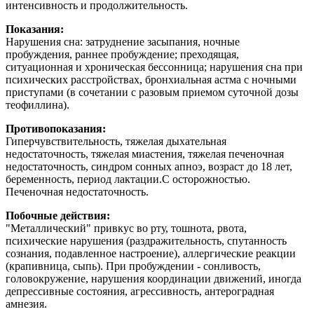
интенсивность и продолжительность.
Показания:
Нарушения сна: затруднение засыпания, ночные
пробуждения, раннее пробуждение; преходящая,
ситуационная и хроническая бессонница; нарушения сна при
психических расстройствах, бронхиальная астма с ночными
приступами (в сочетании с разовым приемом суточной дозы
теофиллина).
Противопоказания:
Гиперчувствительность, тяжелая дыхательная
недостаточность, тяжелая миастения, тяжелая печеночная
недостаточность, синдром сонных апноэ, возраст до 18 лет,
беременность, период лактации.C осторожностью.
Печеночная недостаточность.
Побочные действия:
"Металлический" привкус во рту, тошнота, рвота,
психические нарушения (раздражительность, спутанность
сознания, подавленное настроение), аллергические реакции
(крапивница, сыпь). При пробуждении - сонливость,
головокружение, нарушения координации движений, иногда
депрессивные состояния, агрессивность, антероградная
амнезия.