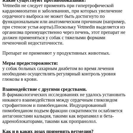
Какие существуют противопоказания?
Vetmedin не следует применять при гипертрофической
кардиомиопатии и заболеваниях, при которых увеличение
сердечного выброса не может быть достигнуто по
функциональным или анатомическим причинам (например,
при стенозе устья аорты).Поскольку Vetmedin выделяется из
организма преимущественно через печень, этот препарат не
должен применяться у собак с тяжелыми формами
печеночной недостаточности.
Препарат не применяют у продуктивных животных.
Меры предосторожности:
у собак больных сахарным диабетом во время лечения
необходимо осуществлять регулярный контроль уровня
глюкозы в крови.
Взаимодействие с другими средствами.
В фармакологических исследованиях не удалось установить
никакого взаимодействия между сердечным гликозидом
строфантином и пимобенданом. Индуцированный
пимобенданом подъем фракции сократимости ослабляется
антагонистами кальция, такими как верапамил и бета-
адреноблокаторами, такими как пропранолол.
Как и в каких дозах применять ветмедин?