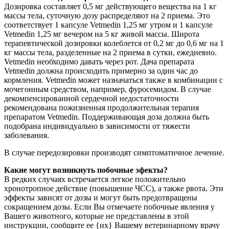
Дозировка составляет 0,5 мг действующего вещества на 1 кг
массы тела, суточную дозу распределяют на 2 приема. Это
соответствует 1 капсуле Vetmedin 1,25 мг утром и 1 капсуле
Vetmedin 1,25 мг вечером на 5 кг живой массы. Широта
терапевтической дозировки колеблется от 0,2 мг до 0,6 мг на 1
кг массы тела, разделенные на 2 приема в сутки, ежедневно.
Vetmedin необходимо давать через рот. Дача препарата
Vetmedin должна происходить примерно за один час до
кормления. Vetmedin может назначаться также в комбинации с
мочегонным средством, например, фуросемидом. В случае
декомпенсированной сердечной недостаточности
рекомендована пожизненная продолжительная терапия
препаратом Vetmedin. Поддерживающая доза должна быть
подобрана индивидуально в зависимости от тяжести
заболевания.
В случае передозировки производят симптоматичное лечение.
Какие могут возникнуть побочные эфекты?
В редких случаях встречается легкое положительно
хронотропное действие (повышение ЧСС), а также рвота. Эти
эффекты зависят от дозы и могут быть предотвращены
сокращением дозы. Если Вы отмечаете побочные явления у
Вашего животного, которые не представлены в этой
инструкции, сообщите ее {их} Вашему ветеринарному врачу