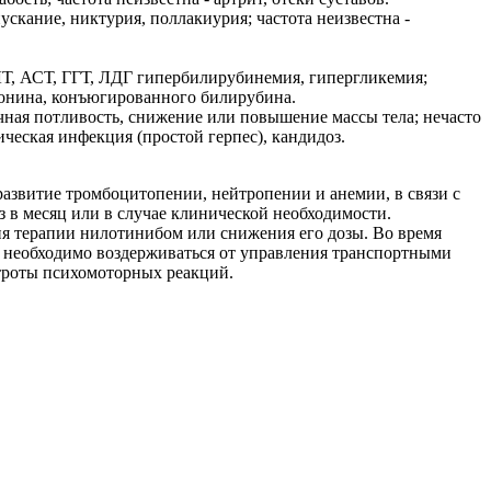
кание, никтурия, поллакиурия; частота неизвестна -
ЛТ, АСТ, ГГТ, ЛДГ гипербилирубинемия, гипергликемия;
понина, конъюгированного билирубина.
очная потливость, снижение или повышение массы тела; нечасто
ическая инфекция (простой герпес), кандидоз.
звитие тромбоцитопении, нейтропении и анемии, в связи с
аз в месяц или в случае клинической необходимости.
я терапии нилотинибом или снижения его дозы. Во время
 необходимо воздерживаться от управления транспортными
троты психомоторных реакций.