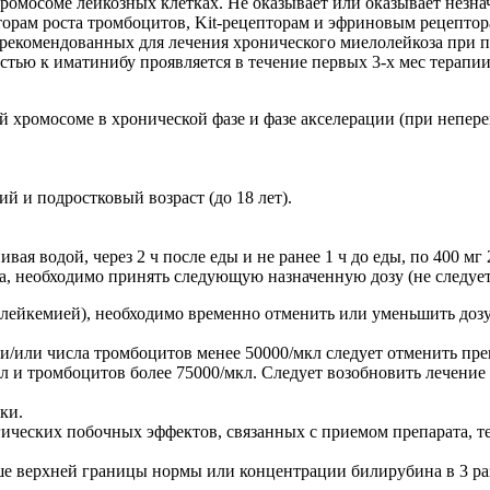
омосоме лейкозных клетках. Не оказывает или оказывает незна
кторам роста тромбоцитов, Kit-рецепторам и эфриновым рецепт
, рекомендованных для лечения хронического миелолейкоза при
тью к иматинибу проявляется в течение первых 3-х мес терапии,
хромосоме в хронической фазе и фазе акселерации (при непер
ий и подростковый возраст (до 18 лет).
ая водой, через 2 ч после еды и не ранее 1 ч до еды, по 400 мг
а, необходимо принять следующую назначенную дозу (не следуе
 лейкемией), необходимо временно отменить или уменьшить дозу
/или числа тромбоцитов менее 50000/мкл следует отменить пре
 и тромбоцитов более 75000/мкл. Следует возобновить лечение 
ки.
ческих побочных эффектов, связанных с приемом препарата, те
ше верхней границы нормы или концентрации билирубина в 3 р