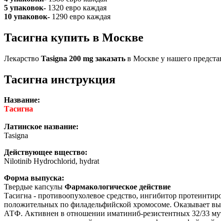
5 упаковок-
1320 евро каждая
10 упаковок-
1290 евро каждая
Тасигна купить в Москве
Лекарство
Tasigna 200 mg заказать
в Москве у нашего предст
Тасигна инструкция
Название:
Тасигна
Латинское название:
Tasigna
Действующее вщество:
Nilotinib Hydrochlorid, hydrat
Форма выпуска:
Твердые капсулы
Фармакологическое действие
Тасигна - противоопухолевое средство, ингибитор протеинти
положительных по филадельфийской хромосоме. Оказывает выр
АТФ. Активнен в отношении иматиниб-резистентных 32/33 му