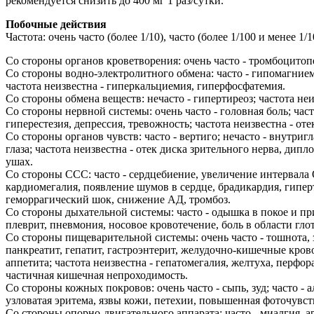
рекомендуется снизить до 400 мг 1 раз/сутки.
Побочные действия
Частота: очень часто (более 1/10), часто (более 1/100 и менее 1
Со стороны органов кроветворения: очень часто - тромбоцитопе
Со стороны водно-электролитного обмена: часто - гипомагнием
частота неизвестна - гиперкальциемия, гиперфосфатемия.
Со стороны обмена веществ: нечасто - гипертиреоз; частота неи
Со стороны нервной системы: очень часто - головная боль; час
гиперестезия, депрессия, тревожность; частота неизвестна - от
Со стороны органов чувств: часто - вертиго; нечасто - внутри
глаза; частота неизвестна - отек диска зрительного нерва, дипл
ушах.
Со стороны ССС: часто - сердцебиение, увеличение интервала
кардиомегалия, появление шумов в сердце, брадикардия, гиперт
геморрагический шок, снижение АД, тромбоз.
Со стороны дыхательной системы: часто - одышка в покое и пр
плеврит, пневмония, носовое кровотечение, боль в области гло
Со стороны пищеварительной системы: очень часто - тошнота, з
панкреатит, гепатит, гастроэнтерит, желудочно-кишечные кров
аппетита; частота неизвестна - гепатомегалия, желтуха, перфо
частичная кишечная непроходимость.
Со стороны кожных покровов: очень часто - сыпь, зуд; часто - 
узловатая эритема, язвы кожи, петехии, повышенная фоточувст
Со стороны опорно-двигательного аппарата: часто - миалгия, ар