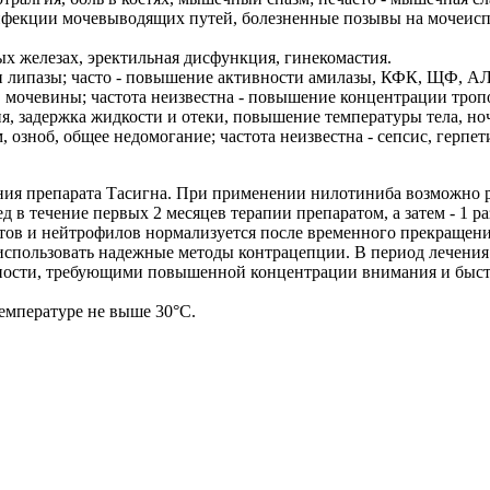
нфекции мочевыводящих путей, болезненные позывы на мочеиспус
ых железах, эректильная дисфункция, гинекомастия.
ти липазы; часто - повышение активности амилазы, КФК, ЩФ, А
, мочевины; частота неизвестна - повышение концентрации тро
ния, задержка жидкости и отеки, повышение температуры тела, н
, озноб, общее недомогание; частота неизвестна - сепсис, герпет
я препарата Тасигна. При применении нилотиниба возможно ра
 в течение первых 2 месяцев терапии препаратом, а затем - 1 р
тов и нейтрофилов нормализуется после временного прекращени
использовать надежные методы контрацепции. В период лечения
ьности, требующими повышенной концентрации внимания и быс
температуре не выше 30°C.