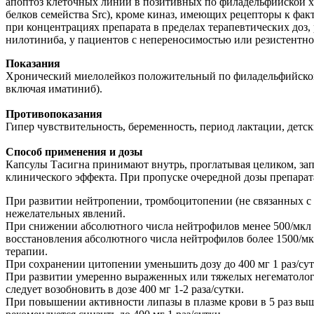
апоптоз клеточных линий в позитивных по филадельфийской хр
белков семейства Src), кроме киназ, имеющих рецепторы к фа
при концентрациях препарата в пределах терапевтических доз
нилотиниба, у пациентов с непереносимостью или резистентнос
Показания
Хронический миелолейкоз положительный по филадельфийской 
включая иматиниб).
Противопоказания
Гипер чувствительность, беременность, период лактации, детск
Способ применения и дозы
Капсулы Тасигна принимают внутрь, проглатывая целиком, запив
клинического эффекта. При пропуске очередной дозы препарат
При развитии нейтропении, тромбоцитопении (не связанных с
нежелательных явлений.
При снижении абсолютного числа нейтрофилов менее 500/мкл и
восстановления абсолютного числа нейтрофилов более 1500/мкл
терапии.
При сохранении цитопении уменьшить дозу до 400 мг 1 раз/сут
При развитии умеренно выраженных или тяжелых негематологи
следует возобновить в дозе 400 мг 1-2 раза/сутки.
При повышении активности липазы в плазме крови в 5 раз вы