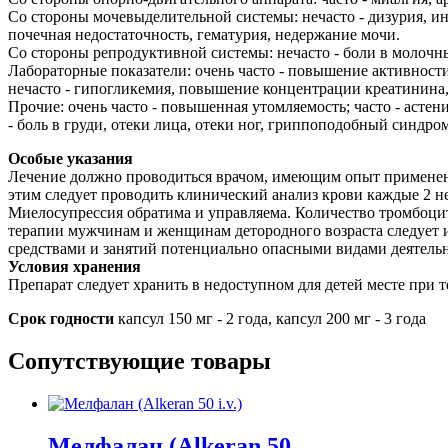
Со стороны мочевыделительной системы: нечасто - дизурия, и
почечная недостаточность, гематурия, недержание мочи.
Со стороны репродуктивной системы: нечасто - боли в молочн
Лабораторные показатели: очень часто - повышение активнос
нечасто - гипогликемия, повышение концентрации креатинина
Прочие: очень часто - повышенная утомляемость; часто - асте
- боль в груди, отеки лица, отеки ног, гриппоподобный синдром
Особые указания
Лечение должно проводиться врачом, имеющим опыт применени
этим следует проводить клинический анализ крови каждые 2 нед
Миелосупрессия обратима и управляема. Количество тромбоци
терапии мужчинам и женщинам детородного возраста следует 
средствами и занятий потенциально опасными видами деятел
Условия хранения
Препарат следует хранить в недоступном для детей месте при 
Срок годности
капсул 150 мг - 2 года, капсул 200 мг - 3 года
Сопутствующие товары
Мелфалан (Alkeran 50...