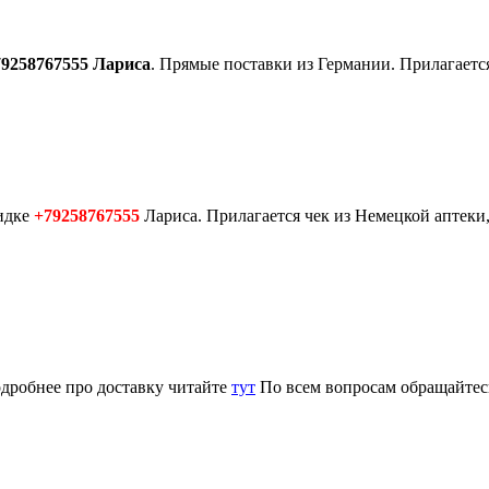
79258767555 Лариса
. Прямые поставки из Германии. Прилагается
идке
+79258767555
Лариса. Прилагается чек из Немецкой аптеки,
одробнее про доставку читайте
тут
По всем вопросам обращайте