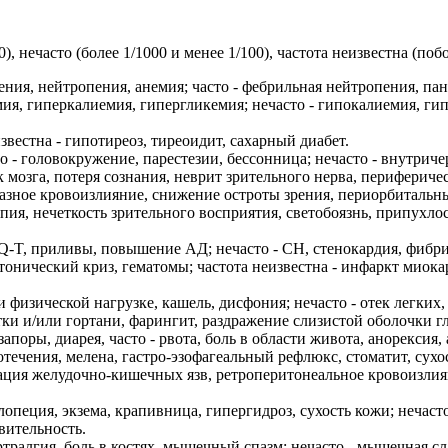
/10), нечасто (более 1/1000 и менее 1/100), частота неизвестна (п
ния, нейтропения, анемия; часто - фебрильная нейтропения, пан
ия, гиперкалиемия, гипергликемия; нечасто - гипокалиемия, ги
звестна - гипотиреоз, тиреоидит, сахарный диабет.
то - головокружение, парестезии, бессонница; нечасто - внутрич
ек мозга, потеря сознания, неврит зрительного нерва, периферич
глазное кровоизлияние, снижение остроты зрения, периорбитальн
опия, нечеткость зрительного восприятия, светобоязнь, припухлос
 Q-T, приливы, повышение АД; нечасто - СН, стенокардия, фиб
онический криз, гематомы; частота неизвестна - инфаркт миокар
и физической нагрузке, кашель, дисфония; нечасто - отек легки
тки и/или гортани, фарингит, раздражение слизистой оболочки гло
апоры, диарея, часто - рвота, боль в области живота, анорексия
отечения, мелена, гастро-эзофагеальный рефлюкс, стоматит, су
рация желудочно-кишечных язв, ретроперитонеальное кровоизлиян
алопеция, экзема, крапивница, гипергидроз, сухость кожи; нечаст
вительность.
тралгия, боль в костях, мышечный спазм; нечасто - мышечная слаб