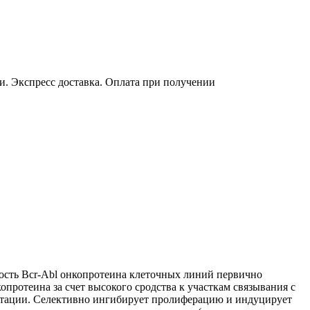
ки. Экспресс доставка. Оплата при получении
ость Bcr-Аbl онкопротеина клеточных линий первично
ротеина за счет высокого сродства к участкам связывания с
утации. Селективно ингибирует пролиферацию и индуцирует