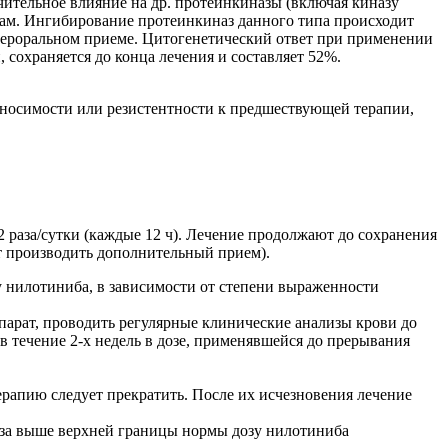
чительное влияние на др. протеинкиназы (включая киназу
орам. Ингибирование протеинкиназ данного типа происходит
 пероральном приеме. Цитогенетический ответ при применении
 сохраняется до конца лечения и составляет 52%.
еносимости или резистентности к предшествующей терапии,
 2 раза/сутки (каждые 12 ч). Лечение продолжают до сохранения
т производить дополнительный прием).
 нилотиниба, в зависимости от степени выраженности
парат, проводить регулярные клинические анализы крови до
в течение 2-х недель в дозе, применявшейся до прерывания
рапию следует прекратить. После их исчезновения лечение
аза выше верхней границы нормы дозу нилотиниба