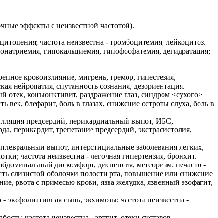
обочные эффекты с неизвестной частотой).
цитопения; частота неизвестна - тромбоцитемия, лейкоцитоз.
понатриемия, гипокальциемия, гипофосфатемия, дегидратация;
ерепное кровоизлияние, мигрень, тремор, гипестезия,
еская нейропатия, спутанность сознания, дезориентация.
ый отек, конъюнктивит, раздражение глаз, синдром <сухого>
ть век, блефарит, боль в глазах, снижение остроты слуха, боль в
рилляция предсердий, перикардиальный выпот, ИБС,
да, перикардит, трепетание предсердий, экстрасистолия,
х, плевральный выпот, интерстициальные заболевания легких,
тки; частота неизвестна - легочная гипертензия, бронхит.
, абдоминальный дискомфорт, диспепсия, метеоризм; нечасто -
хость слизистой оболочки полости рта, повышение или снижение
ие, рвота с примесью крови, язва желудка, язвенный эзофагит,
о - эксфолиативная сыпь, экхимозы; частота неизвестна -
ость; частота неизвестна - артрит, отеки суставов.