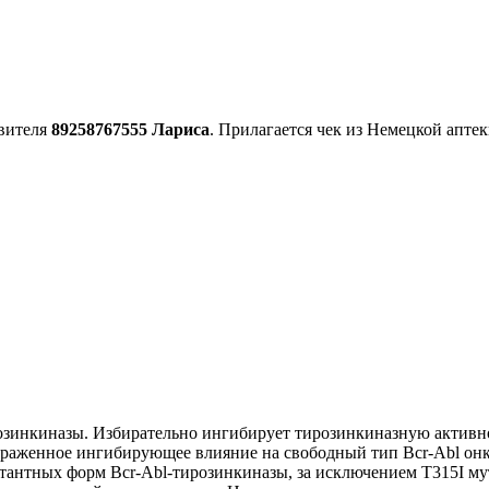
авителя
89258767555 Лариса
. Прилагается чек из Немецкой апте
розинкиназы. Избирательно ингибирует тирозинкиназную активн
аженное ингибирующее влияние на свободный тип Всr-Аbl онкоп
тантных форм Bcr-Аbl-тирозинкиназы, за исключением T315I м