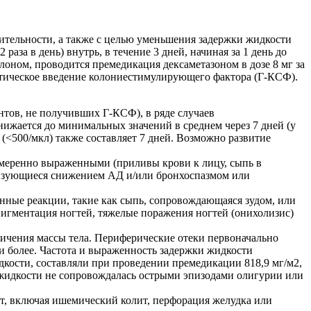
вительности, а также с целью уменьшения задержки жидкости
аза в день) внутрь, в течение 3 дней, начиная за 1 день до
оном, проводится премедикация дексаметазоном в дозе 8 мг за
актическое введение колониестимулирующего фактора (Г-КСФ).
нтов, не получивших Г-КСФ), в ряде случаев
ижается до минимальных значений в среднем через 7 дней (у
(<500/мкл) также составляет 7 дней. Возможно развитие
умеренно выраженными (приливы крови к лицу, сыпь в
теризующиеся снижением АД и/или бронхоспазмом или
нные реакции, такие как сыпь, сопровождающаяся зудом, или
рпигментация ногтей, тяжелые поражения ногтей (онихолизис)
личения массы тела. Периферические отеки первоначально
 и более. Частота и выраженность задержки жидкости
кости, составляли при проведении премедикации 818,9 мг/м2,
а жидкости не сопровождалась острыми эпизодами олигурии или
лит, включая ишемический колит, перфорация желудка или