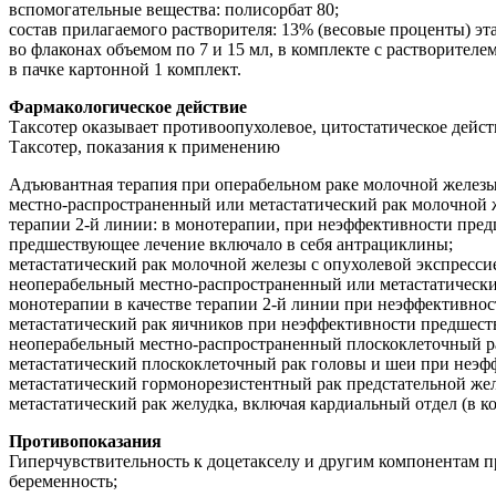
вспомогательные вещества: полисорбат 80;
состав прилагаемого растворителя: 13% (весовые проценты) эт
во флаконах объемом по 7 и 15 мл, в комплекте с растворителе
в пачке картонной 1 комплект.
Фармакологическое действие
Таксотер оказывает противоопухолевое, цитостатическое дейст
Таксотер, показания к применению
Адъювантная терапия при операбельном раке молочной желез
местно-распространенный или метастатический рак молочной ж
терапии 2-й линии: в монотерапии, при неэффективности пре
предшествующее лечение включало в себя антрациклины;
метастатический рак молочной железы с опухолевой экспресси
неоперабельный местно-распространенный или метастатический
монотерапии в качестве терапии 2-й линии при неэффективнос
метастатический рак яичников при неэффективности предшеств
неоперабельный местно-распространенный плоскоклеточный рак
метастатический плоскоклеточный рак головы и шеи при неэф
метастатический гормонорезистентный рак предстательной же
метастатический рак желудка, включая кардиальный отдел (в к
Противопоказания
Гиперчувствительность к доцетакселу и другим компонентам 
беременность;