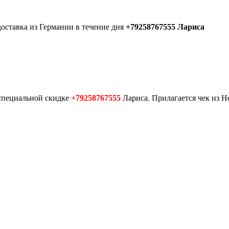
доставка из Германии в течение дня
+79258767555 Лариса
 специальной скидке
+79258767555
Лариса. Прилагается чек из Н