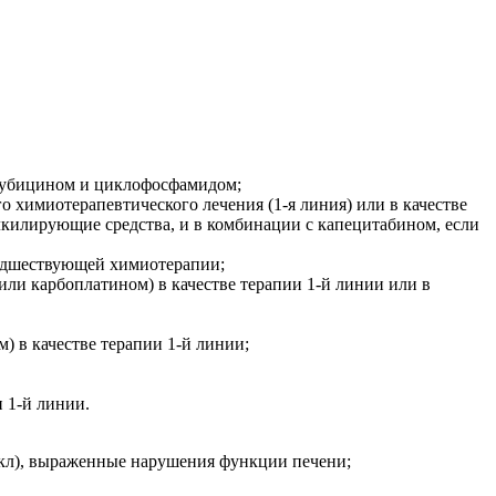
рубицином и циклофосфамидом;
 химиотерапевтического лечения (1-я линия) или в качестве
лкилирующие средства, и в комбинации с капецитабином, если
редшествующей химиотерапии;
ли карбоплатином) в качестве терапии 1-й линии или в
 в качестве терапии 1-й линии;
 1-й линии.
мкл), выраженные нарушения функции печени;