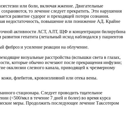
изестезии или боли, включая жжение. Двигательные
сохраняются, то лечение следует прекратить. Эти нарушения
чается развитие судорог и преходящей потери сознания.
чная недостаточность, повышение или понижение АД. Крайне
оточной активности АСТ, АЛТ, ЩФ и концентрации билирубина
и развития гепатита (летальный исход наблюдался у пациентов
й фиброз и усиление реакции на облучение.
реходящие визуальные расстройства (вспышки света в глазах,
ности, которые обычно исчезают после прекращения инфузии;
тие окклюзии слезного канала, приводящей к чрезмерному
 кожи, флебитов, кровоизлияний или отека вены.
ванного стационара. Следует проводить тщательное
и (<500/мкл в течение 7 дней и более) во время курса
ические меры. Продолжить последующее лечение Таксотером