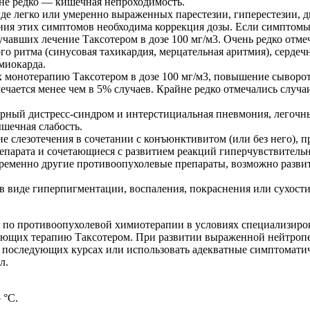
не редко — кишечная непроходимость.
де легко или умеренно выраженных парестезии, гиперестезии, д
ния этих симптомов необходима коррекция дозы. Если симптомы 
учавших лечение Таксотером в дозе 100 мг/м3. Очень редко отме
го ритма (синусовая тахикардия, мерцательная аритмия), серде
миокарда.
х монотерапию Таксотером в дозе 100 мг/м3, повышение сывор
ечается менее чем в 5% случаев. Крайне редко отмечались случа
рный дистресс-синдром и интерстициальная пневмония, легочны
шечная слабость.
е слезотечения в сочетании с конъюнктивитом (или без него), п
епарата и сочетающиеся с развитием реакций гиперчувствитель
временно другие противоопухолевые препараты, возможно разви
в виде гиперпигментации, воспаления, покраснения или сухости
а по противоопухолевой химиотерапии в условиях специализиро
ющих терапию Таксотером. При развитии выраженной нейтропени
ри последующих курсах или использовать адекватные симптомат
л.
 °C.