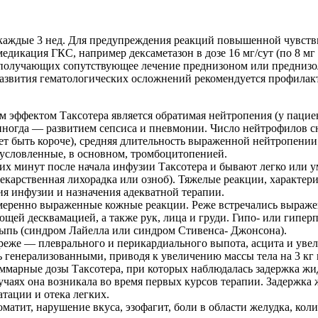
ии каждые 3 нед. Для предупреждения реакций повышенной чувст
икация ГКС, например дексаметазон в дозе 16 мг/сут (по 8 мг 2 р
 получающих сопутствующее лечение преднизоном или преднизол
ка развития гематологических осложнений рекомендуется профил
 эффектом Таксотера является обратимая нейтропения (у пацие
ногда — развитием сепсиса и пневмонии. Число нейтрофилов сн
т быть короче), средняя длительность выраженной нейтропении 
бусловленные, в основном, тромбоцитопенией.
их минут после начала инфузии Таксотера и бывают легко или 
и лекарственная лихорадка или озноб). Тяжелые реакции, харак
я инфузии и назначения адекватной терапии.
умеренно выраженные кожные реакции. Реже встречались выраже
ющей десквамацией, а также рук, лица и груди. Гипо- или гипе
 сыпь (синдром Лайелла или синдром Стивенса- Джонсона).
реже — плеврального и перикардиального выпота, асцита и уве
ь генерализованными, приводя к увеличению массы тела на 3 кг
ммарные дозы Таксотера, при которых наблюдалась задержка жид
лучаях она возникала во время первых курсов терапии. Задержк
тации и отека легких.
томатит, нарушение вкуса, эзофагит, боли в области желудка, ко