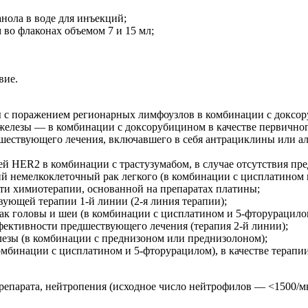
анола в воде для инъекций;
м во флаконах объемом 7 и 15 мл;
вие.
ы с поражением регионарных лимфоузлов в комбинации с доксо
елезы — в комбинации с доксорубицином в качестве первичного
дшествующего лечения, включавшего в себя антрациклины или а
ей HER2 в комбинации с трастузумабом, в случае отсутствия п
 немелкоклеточный рак легкого (в комбинации с цисплатином и
ти химиотерапии, основанной на препаратах платины;
ующей терапии 1-й линии (2-я линия терапии);
 головы и шеи (в комбинации с цисплатином и 5-фторурацилом)
фективности предшествующего лечения (терапия 2-й линии);
лезы (в комбинации с преднизоном или преднизолоном);
омбинации с цисплатином и 5-фторурацилом), в качестве терапии
препарата, нейтропения (исходное число нейтрофилов — <1500/