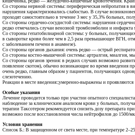
кишечника, редко — желудочно-кишечные кровотечения. Край
Со стороны нервной системы: периферическая нейропатия в ви
нарушения характеризовались слабостью. В случае возникнове
проходят самостоятельно в течение 3 мес у 35,3% больных, пол
Со стороны сердечно-сосудистой системы: нарушения сердечно
редко отмечались случаи венозной тромбоэмболии и инфаркта 
Со стороны гепатобилиарной системы: у больных, получающи
в сыворотке крови более чем в 2,5 раза превышающее ВГН, отм
с заболеванием печени в анамнезе).
Со стороны органов дыхания: очень редко — острый респирато
Со стороны костно-мышечной системы: артралгия, миалгия, мы
Со стороны органов зрения: в редких случаях возможно развити
появление скотом), обычно возникающие во время введения пр
очень редко, главным образом у пациентов, получающих одно
слезотечению.
Реакции в месте введения:;умеренно-выражены и проявляются 
Особые указания
Лечение проводится только при участии опытного специалист
наблюдение за клиническим анализом крови у больных, получа
терапии Таксотером рекомендуется снизить дозу препарата п
возможно после восстановления числа нейтрофилов до 1500/мк
Условия хранения
Список Б.: В защищенном от света месте, при температуре 2–25