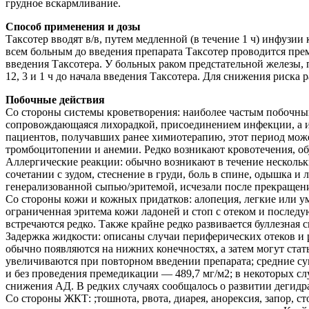
грудное вскармливание.
Способ применения и дозы
Таксотер вводят в/в, путем медленной (в течение 1 ч) инфуз
всем больным до введения препарата Таксотер проводится премед
введения Таксотера. У больных раком предстательной железы,
12, 3 и 1 ч до начала введения Таксотера. Для снижения рис
Побочные действия
Со стороны системы кроветворения: наиболее частым побочным
сопровождающаяся лихорадкой, присоединением инфекции, а и
пациентов, получавших ранее химиотерапию, этот период може
тромбоцитопении и анемии. Редко возникают кровотечения, о
Аллергические реакции: обычно возникают в течение нескольк
сочетании с зудом, стеснение в груди, боль в спине, одышка 
генерализованной сыпью/эритемой, исчезали после прекращени
Со стороны кожи и кожных придатков: алопеция, легкие или 
ограниченная эритема кожи ладоней и стоп с отеком и последу
встречаются редко. Также крайне редко развивается буллезная
Задержка жидкости: описаны случаи периферических отеков и 
обычно появляются на нижних конечностях, а затем могут стат
увеличиваются при повторном введении препарата; средние су
и без проведения премедикации — 489,7 мг/м2; в некоторых с
снижения АД. В редких случаях сообщалось о развитии дегидра
Со стороны ЖКТ: ;тошнота, рвота, диарея, анорексия, запор, с