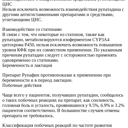
ЦНС
Нельзя исключить возможность взаимодействия рупатадина с
другими антигистаминными препаратами и средствами,
угнетающими ЦНС.
Взаимодействие со статинами
В связи с тем, что некоторые из статинов, также как
рупатадин, метаболизируются изоферментом CYP3A4
цитохрома Р450, нельзя исключить возможность повышения
уровня КФК при их совместном применении. По указанным
причинам рупатадин следует с осторожностью применять
одновременно со статинами.
Беременность и лактация
Препарат Рупафин противопоказан к применению при
беременности и в период лактации.
Побочные действия
Чаще всего у пациентов, получавших рупатадин, сообщалось
о таких побочных реакциях на препарат, как сонливость,
головная боль и усталость, проявившиеся у 9.5%, 6.9% и 3.2%
пациентов соответственно. В большинстве случаев отмены
препарата не требовалось.
Классификация побочных реакций по частоте развития