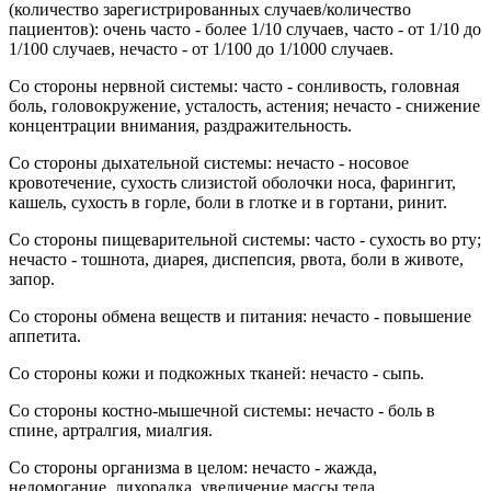
(количество зарегистрированных случаев/количество
пациентов): очень часто - более 1/10 случаев, часто - от 1/10 до
1/100 случаев, нечасто - от 1/100 до 1/1000 случаев.
Со стороны нервной системы: часто - сонливость, головная
боль, головокружение, усталость, астения; нечасто - снижение
концентрации внимания, раздражительность.
Со стороны дыхательной системы: нечасто - носовое
кровотечение, сухость слизистой оболочки носа, фарингит,
кашель, сухость в горле, боли в глотке и в гортани, ринит.
Со стороны пищеварительной системы: часто - сухость во рту;
нечасто - тошнота, диарея, диспепсия, рвота, боли в животе,
запор.
Со стороны обмена веществ и питания: нечасто - повышение
аппетита.
Со стороны кожи и подкожных тканей: нечасто - сыпь.
Со стороны костно-мышечной системы: нечасто - боль в
спине, артралгия, миалгия.
Со стороны организма в целом: нечасто - жажда,
недомогание, лихорадка, увеличение массы тела.