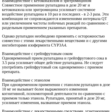
Взаимодействие с кетоконазолом и эритромицином
Совместное применение рупатадина в дозе 20 мг и
кетоконазола или эритромицина усиливает системное
воздействие рупатадина в 10 раз и последних - в 2-3 раза. Эти
комбинации не сопровождаются изменениями интервала QT
или увеличением частоты побочных реакций по сравнению с
раздельным применением указанных препаратов.
Однако рупатадин необходимо применять с осторожностью
совместно с этими лекарственными веществами и с другими
ингибиторами изофермента CYP3A4.
Взаимодействие с грейпфрутовым соком
Одновременный прием рупатадина и грейпфрутового сока в
3.5 раза усиливает общее действие рупатадина. Не следует
употреблять грейпфрутовый сок одновременно с приемом
препарата.
Взаимодействие с этанолом
При одновременном применении с этанолом рупатадин в дозе
10 мг не вызывает более выраженного изменения
когнитивной, психомоторной деятельности по сравнению с
приемом только этанола. Рупатадин, принятый в дозе 20 мг,
усиливает изменения, вызванные приемом этанола.
Взаимодействие с лекарственными средствами, угнетающими