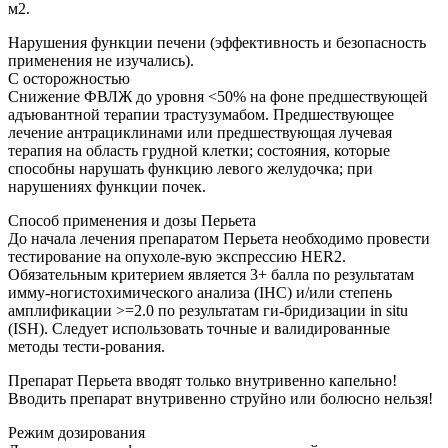
м2.
Нарушения функции печени (эффективность и безопасность
применения не изучались).
С осторожностью
Снижение ФВЛЖ до уровня <50% на фоне предшествующей
адъювантной терапии трастузумабом. Предшествующее
лечение антрациклинами или предшествующая лучевая
терапия на область грудной клетки; состояния, которые
способны нарушать функцию левого желудочка; при
нарушениях функции почек.
Способ применения и дозы Перьета
До начала лечения препаратом Перьета необходимо провести
тестирование на опухоле-вую экспрессию HER2.
Обязательным критерием является 3+ балла по результатам
имму-ногистохимического анализа (IHC) и/или степень
амплификации >=2.0 по результатам ги-бридизации in situ
(ISH). Следует использовать точные и валидированные
методы тести-рования.
Препарат Перьета вводят только внутривенно капельно!
Вводить препарат внутривенно струйно или болюсно нельзя!
Режим дозирования