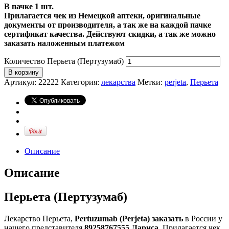
В пачке 1 шт.
Прилагается чек из Немецкой аптеки, оригинальные
документы от производителя, а так же на каждой пачке
сертификат качества
. Действуют скидки, а так же можно
заказать наложенным платежом
Количество Перьета (Пертузумаб)
В корзину
Артикул:
22222
Категория:
лекарства
Метки:
perjeta
,
Перьета
Описание
Описание
Перьета (Пертузумаб)
Лекарство Перьета,
Pertuzumab (Perjeta) заказать
в России у
нашего представителя
89258767555 Лариса
. Прилагается чек