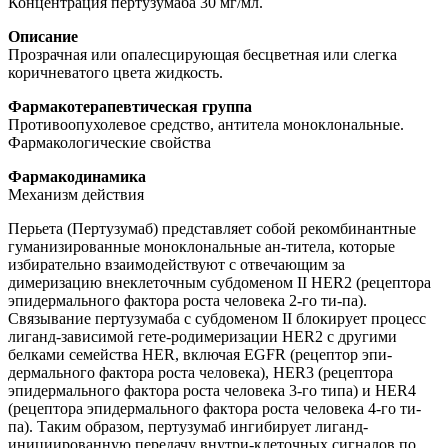
Концентрация пертузумаба 30 мг/мл.
Описание
Прозрачная или опалесцирующая бесцветная или слегка
коричневатого цвета жидкость.
Фармакотерапевтическая группа
Противоопухолевое средство, антитела моноклональные.
Фармакологические свойства
Фармакодинамика
Механизм действия
Перьета (Пертузумаб) представляет собой рекомбинантные
гуманизированные моноклональные ан-титела, которые
избирательно взаимодействуют с отвечающим за
димеризацию внеклеточным субдоменом II HER2 (рецептора
эпидермального фактора роста человека 2-го ти-па).
Связывание пертузумаба с субдоменом II блокирует процесс
лиганд-зависимой гете-родимеризации HER2 с другими
белками семейства HER, включая EGFR (рецептор эпи-
дермального фактора роста человека), HER3 (рецептора
эпидермального фактора роста человека 3-го типа) и HER4
(рецептора эпидермального фактора роста человека 4-го ти-
па). Таким образом, пертузумаб ингибирует лиганд-
инициированную передачу внутри-клеточных сигналов по