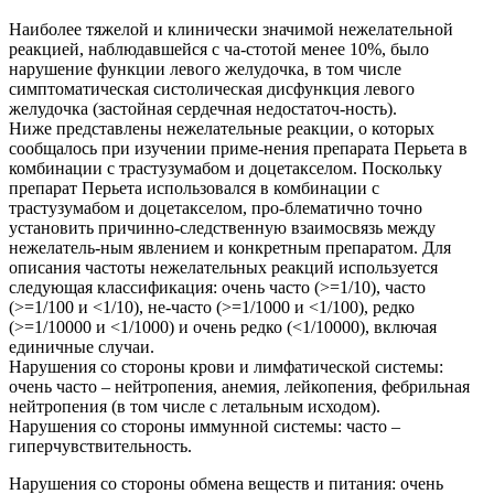
Наиболее тяжелой и клинически значимой нежелательной
реакцией, наблюдавшейся с ча-стотой менее 10%, было
нарушение функции левого желудочка, в том числе
симптоматическая систолическая дисфункция левого
желудочка (застойная сердечная недостаточ-ность).
Ниже представлены нежелательные реакции, о которых
сообщалось при изучении приме-нения препарата Перьета в
комбинации с трастузумабом и доцетакселом. Поскольку
препарат Перьета использовался в комбинации с
трастузумабом и доцетакселом, про-блематично точно
установить причинно-следственную взаимосвязь между
нежелатель-ным явлением и конкретным препаратом. Для
описания частоты нежелательных реакций используется
следующая классификация: очень часто (>=1/10), часто
(>=1/100 и <1/10), не-часто (>=1/1000 и <1/100), редко
(>=1/10000 и <1/1000) и очень редко (<1/10000), включая
единичные случаи.
Нарушения со стороны крови и лимфатической системы:
очень часто – нейтропения, анемия, лейкопения, фебрильная
нейтропения (в том числе с летальным исходом).
Нарушения со стороны иммунной системы: часто –
гиперчувствительность.
Нарушения со стороны обмена веществ и питания: очень