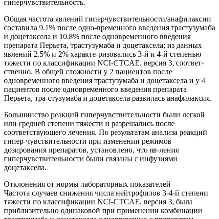
гиперчувствительность.
Общая частота явлений гиперчувствительности/анафилаксии
составила 9.1% после одно-временного введения трастузумаба
и доцетаксела и 10.8% после одновременного введения
препарата Перьета, трастузумаба и доцетаксела; из данных
явлений 2.5% и 2% характе-ризовались 3-й и 4-й степенью
тяжести по классификации NCI-CTCAE, версия 3, соответ-
ственно. В общей сложности у 2 пациентов после
одновременного введения трастузумаба и доцетаксела и у 4
пациентов после одновременного введения препарата
Перьета, тра-стузумаба и доцетаксела развилась анафилаксия.
Большинство реакций гиперчувствительности были легкой
или средней степени тяжести и разрешались после
соответствующего лечения. По результатам анализа реакций
гипер-чувствительности при изменении режимов
дозирования препаратов, установлено, что яв-ления
гиперчувствительности были связаны с инфузиями
доцетаксела.
Отклонения от нормы лабораторных показателей
Частота случаев снижения числа нейтрофилов 3-4-й степени
тяжести по классификации NCI-CTCAE, версия 3, была
приблизительно одинаковой при применении комбинации