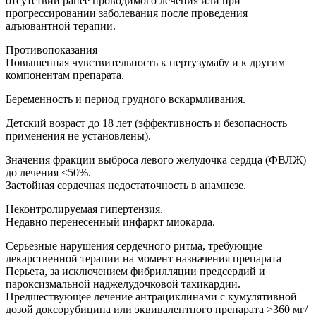
отсутствии ранее проводимого лечения или при
прогрессировании заболевания после проведения
адъювантной терапии.
Противопоказания
Повышенная чувствительность к пертузумабу и к другим
компонентам препарата.
Беременность и период грудного вскармливания.
Детский возраст до 18 лет (эффективность и безопасность
применения не установлены).
Значения фракции выброса левого желудочка сердца (ФВЛЖ)
до лечения <50%.
Застойная сердечная недостаточность в анамнезе.
Неконтролируемая гипертензия.
Недавно перенесенный инфаркт миокарда.
Серьезные нарушения сердечного ритма, требующие
лекарственной терапии на момент назначения препарата
Перьета, за исключением фибрилляции предсердий и
пароксизмальной наджелудочковой тахикардии.
Предшествующее лечение антрациклинами с кумулятивной
дозой доксорубицина или эквивалентного препарата >360 мг/