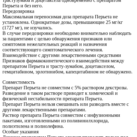
трастузумаба и доцетаксела одновременно с препаратом
Перьета и без него.
Передозировка
Максимальная переносимая доза препарата Перьета не
установлена. Однократные дозы, превышающие 25 мг/кг
(1727 мг), не изучались.
В случае передозировки необходимо внимательно наблюдать
за пациентами с целью обнаружения признаков или
симптомов нежелательных реакций и назначения
соответствующего симптоматического лечения.
Взаимодействие с другими лекарственными средствами
Признаков фармакокинетического взаимодействия между
препаратом Перьета и трасту-зумабом, доцетакселом,
гемцитабином, эрлотинибом, капецитабином не обнаружено.
Совместимость
Препарат Перьета не совместим с 5% раствором декстрозы.
Разведение в таком растворе приводит к химической и
физической нестабильности препарата Перьета.
Препарат Перьета нельзя смешивать или разводить вместе с
другими лекарственными препаратами.
Раствор препарата Перьета совместим с инфузионными
пакетами, изготовленными из поливинилхлорида,
полиэтилена и полиолефина.
Особые указания