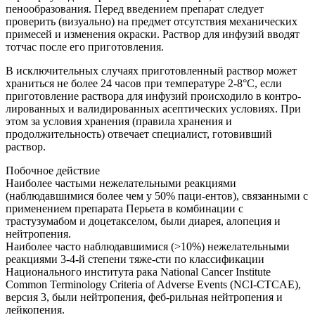
пенообразования. Перед введением препарат следует
проверить (визуально) на предмет отсутствия механических
примесей и изменения окраски. Раствор для инфузий вводят
тотчас после его приготовления.
В исключительных случаях приготовленный раствор может
храниться не более 24 часов при температуре 2-8°C, если
приготовление раствора для инфузий происходило в контро-
лированных и валидированных асептических условиях. При
этом за условия хранения (правила хранения и
продолжительность) отвечает специалист, готовивший
раствор.
Побочное действие
Наиболее частыми нежелательными реакциями
(наблюдавшимися более чем у 50% паци-ентов), связанными с
применением препарата Перьета в комбинации с
трастузумабом и доцетакселом, были диарея, алопеция и
нейтропения.
Наиболее часто наблюдавшимися (>10%) нежелательными
реакциями 3-4-й степени тяже-сти по классификации
Национального института рака National Cancer Institute
Common Terminology Criteria of Adverse Events (NCI-CTCAE),
версия 3, были нейтропения, феб-рильная нейтропения и
лейкопения.