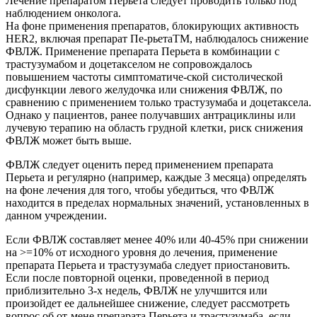
Лечение препаратом Перьета следует проводить только под
наблюдением онколога.
На фоне применения препаратов, блокирующих активность
HER2, включая препарат Пе-рьетаТМ, наблюдалось снижение
ФВЛЖ. Применение препарата Перьета в комбинации с
трастузумабом и доцетакселом не сопровождалось
повышением частоты симптоматиче-ской систолической
дисфункции левого желудочка или снижения ФВЛЖ, по
сравнению c применением только трастузумаба и доцетаксела.
Однако у пациентов, ранее получавших антрациклины или
лучевую терапию на область грудной клетки, риск снижения
ФВЛЖ может быть выше.
ФВЛЖ следует оценить перед применением препарата
Перьета и регулярно (например, каждые 3 месяца) определять
на фоне лечения для того, чтобы убедиться, что ФВЛЖ
находится в пределах нормальных значений, установленных в
данном учреждении.
Если ФВЛЖ составляет менее 40% или 40-45% при снижении
на >=10% от исходного уровня до лечения, применение
препарата Перьета и трастузумаба следует приостановить.
Если после повторной оценки, проведенной в период
приблизительно 3-х недель, ФВЛЖ не улучшится или
произойдет ее дальнейшее снижение, следует рассмотреть
вопрос об от-мене препарата Перьета и трастузумаба, если