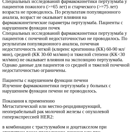
Специальных исследований фармакокинетики пертузумаба у
пациентов пожилого (>=65 лет) и старческого (>=75 лет)
возраста не проводилось. По результатам популяционного
анализа, возраст не оказывает влияния на
фармакокинетические параметры пертузумаба. Пациенты с
нарушением функции почек
Специальных исследований фармакокинетики пертузумаба у
пациентов с почечной недостаточностью не проводилось. По
результатам популяционного анализа, почечная
недостаточность легкой (клиренс креатинина (КК) 60-90 мл/
мин), средней (КК 30-60 мл/мин) и тяжелой степени (КК<30
мл/мин) не оказывает влияния на экспозицию пертузумаба.
Однако данные для пациентов со средней и тяжелой почечной
недостаточностью ограничены.
Пациенты с нарушением функции печени
Изучение фармакокинетики пертузумаба у больных с
нарушением функции печени не проводилось.
Показания к применению
Метастатический или местно-рецидивирующий,
неоперабельный рак молочной железы с опухолевой
гиперэкспрессией HER2:
в комбинации с трастузумабом и доцетакселом при