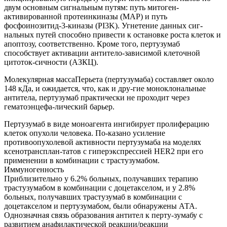
двум основным сигнальным путям: путь митоген-
активированной протеинкиназы (МАР) и путь
фосфоинозитид-3-киназы (PI3K). Угнетение данных сиг-
нальных путей способно привести к остановке роста клеток и
апоптозу, соответственно. Кроме того, пертузумаб
способствует активации антитело-зависимой клеточной
цитоток-сичности (АЗКЦ).
Молекулярная массаПерьета (пертузумаба) составляет около
148 кДа, и ожидается, что, как и дру-гие моноклональные
антитела, пертузумаб практически не проходит через
гематоэнцефа-лический барьер.
Пертузумаб в виде моноагента ингибирует пролиферацию
клеток опухоли человека. По-казано усиление
противоопухолевой активности пертузумаба на моделях
ксенотрансплан-татов с гиперэкспрессией HER2 при его
применении в комбинации с трастузумабом.
Иммуногенность
Приблизительно у 6.2% больных, получавших терапию
трастузумабом в комбинации с доцетакселом, и у 2.8%
больных, получавших трастузумаб в комбинации с
доцетакселом и пертузумабом, были обнаружены АТА.
Однозначная связь образования антител к перту-зумабу с
развитием анафилактической реакции/реакции