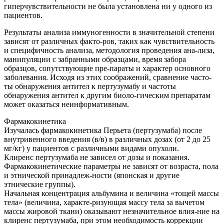
гиперчувствительности не была установлена ни у одного из
пациентов.
Результаты анализа иммуногенности в значительной степени
зависят от различных факто-ров, таких как чувствительность
и специфичность анализа, методология проведения ана-лиза,
манипуляции с забранными образцами, время забора
образцов, сопутствующие пре-параты и характер основного
заболевания. Исходя из этих соображений, сравнение часто-
ты обнаружения антител к пертузумабу и частоты
обнаружения антител к другим биоло-гическим препаратам
может оказаться неинформативным.
Фармакокинетика
Изучалась фармакокинетика Перьета (пертузумаба) после
внутривенного введения (в/в) в различных дозах (от 2 до 25
мг/кг) у пациентов с различными видами опухоли.
Клиренс пертузумаба не зависел от дозы и показания.
Фармакокинетические параметры не зависят от возраста, пола
и этнической принадлеж-ности (японская и другие
этнические группы).
Начальная концентрация альбумина и величина «тощей массы
тела» (величина, характе-ризующая массу тела за вычетом
массы жировой ткани) оказывают незначительное влия-ние на
клиренс пертузумаба, при этом необходимость коррекции