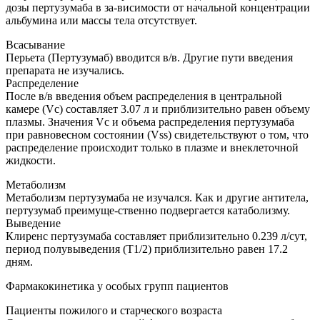
дозы пертузумаба в за-висимости от начальной концентрации
альбумина или массы тела отсутствует.
Всасывание
Перьета (Пертузумаб) вводится в/в. Другие пути введения
препарата не изучались.
Распределение
После в/в введения объем распределения в центральной
камере (Vс) составляет 3.07 л и приблизительно равен объему
плазмы. Значения Vc и объема распределения пертузумаба
при равновесном состоянии (Vss) свидетельствуют о том, что
распределение происходит только в плазме и внеклеточной
жидкости.
Метаболизм
Метаболизм пертузумаба не изучался. Как и другие антитела,
пертузумаб преимуще-ственно подвергается катаболизму.
Выведение
Клиренс пертузумаба составляет приблизительно 0.239 л/сут,
период полувыведения (Т1/2) приблизительно равен 17.2
дням.
Фармакокинетика у особых групп пациентов
Пациенты пожилого и старческого возраста