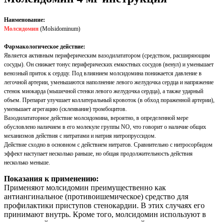
Наименование:
Молсидомин
(Molsidominum)
Фармакологическое действие:
Является активным периферическим вазодилататором (средством, расширяющим
сосуды). Он снижает тонус периферических емкостных сосудов (венул) и уменьшает
венозный приток к сердцу. Под влиянием молсидомина понижается давление в
легочной артерии, уменьшаются наполнение левого желудочка сердца и напряжение
стенок миокарда (мышечной стенки левого желудочка сердца), а также ударный
объем. Препарат улучшает коллатеральный кровоток (в обход пораженной артерии),
уменьшает агрегацию (склеивание) тромбоцитов.
Вазодилататорное действие молсидомина, вероятно, в определенной мере
обусловлено наличием в его молекуле группы NO, что говорит о наличие общих
механизмов действия с нитратами и натрия нитропруссидом.
Действие сходно в основном с действием нитратов. Сравнительно с нитросорбидом
эффект наступает несколько раньше, но общая продолжительность действия
несколько меньше.
Показания к применению:
Применяют молсидомин преимущественно как
антиангинальное (противоишемическое) средство для
профилактики приступов стенокардии. В этих случаях его
принимают внутрь. Кроме того, молсидомин используют в