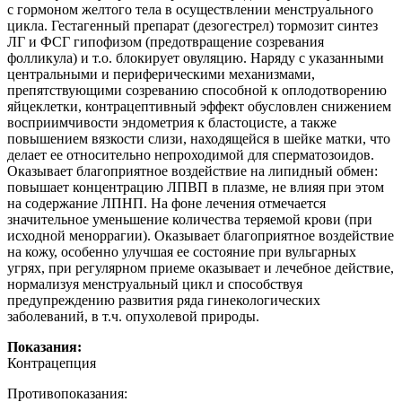
с гормоном желтого тела в осуществлении менструального
цикла. Гестагенный препарат (дезогестрел) тормозит синтез
ЛГ и ФСГ гипофизом (предотвращение созревания
фолликула) и т.о. блокирует овуляцию. Наряду с указанными
центральными и периферическими механизмами,
препятствующими созреванию способной к оплодотворению
яйцеклетки, контрацептивный эффект обусловлен снижением
восприимчивости эндометрия к бластоцисте, а также
повышением вязкости слизи, находящейся в шейке матки, что
делает ее относительно непроходимой для сперматозоидов.
Оказывает благоприятное воздействие на липидный обмен:
повышает концентрацию ЛПВП в плазме, не влияя при этом
на содержание ЛПНП. На фоне лечения отмечается
значительное уменьшение количества теряемой крови (при
исходной меноррагии). Оказывает благоприятное воздействие
на кожу, особенно улучшая ее состояние при вульгарных
угрях, при регулярном приеме оказывает и лечебное действие,
нормализуя менструальный цикл и способствуя
предупреждению развития ряда гинекологических
заболеваний, в т.ч. опухолевой природы.
Показания:
Контрацепция
Противопоказания: