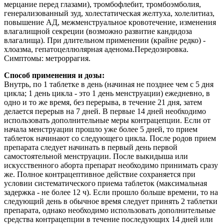
мерцание перед глазами), тромбофлебит, тромбоэмболия,
генерализованный зуд, холестатическая желтуха, холелитиаз,
повышение АД, межменструальное кровотечение, изменения
влагалищной секреции (возможно развитие кандидоза
влагалища). При длительном применении (крайне редко) -
хлоазма, гепатоцеллюлярная аденома.Передозировка.
Симптомы: метроррагия.
Способ применения и дозы:
Внутрь, по 1 таблетке в день (начиная не позднее чем с 5 дня
цикла; 1 день цикла - это 1 день менструации) ежедневно, в
одно и то же время, без перерыва, в течение 21 дня, затем
делается перерыв на 7 дней. В первые 14 дней необходимо
использовать дополнительные меры контрацепции. Если от
начала менструации прошло уже более 5 дней, то прием
таблеток начинают со следующего цикла. После родов прием
препарата следует начинать в первый день первой
самостоятельной менструации. После выкидыша или
искусственного аборта препарат необходимо принимать сразу
же. Полное контрацептивное действие сохраняется при
условии систематического приема таблеток (максимальная
задержка - не более 12 ч). Если прошло больше времени, то на
следующий день в обычное время следует принять 2 таблетки
препарата, однако необходимо использовать дополнительные
средства контрацепции в течение последующих 14 дней или