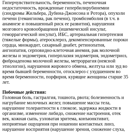
Гиперчувствительность, беременность, печеночная
недостаточность, врожденные гипербилирубинемии
(синдромы Жильбера, Дубина-Джонсона и Ротора), опухоли
печени (гемангиома, рак печени), тромбоэмболия (в т.ч. в
анамнезе и повышенный риск ее развития), нарушения
мозгового кровообращения (ишемический инсульт,
геморрагический инсульт), ИБС, артериальная гипертензия
(тяжелые формы), атеросклероз, декомпенсированные пороки
сердца, миокардит, сахарный диабет, ретинопатия,
ангиопатия, серповидно-клеточная анемия, рак молочной
железы и эндометрия, гиперплазия эндометрия, эндометриоз,
фиброаденома молочной железы, метроррагия (неясной
этиологии), нарушения жирового обмена, желтуха или зуд во
время бывшей беременности, отосклероз с ухудшением во
время беременности, порфирия, курящие женщины старше 35
лет.
Побочные действия:
Головная боль, гастралгия, тошнота, рвота; болезненность и
нагрубание молочных желез; повышение массы тела,
нарушение толерантности к глюкозе, задержка жидкости в
организме, изменение либидо, снижение настроения, отек
век, кожная сыпь, узловатая эритема, конъюнктивит,
неприятные ощущения при ношении контактных линз,
нарушение восприятия (нарушение зрения, снижение слуха,