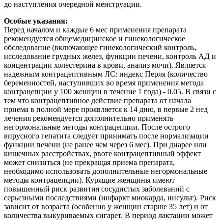
до наступления очередной менструации.
Особые указания:
Перед началом и каждые 6 мес применения препарата
рекомендуется общемедицинское и гинекологическое
обследование (включающее гинекологический контроль,
исследование грудных желез, функции печени, контроль АД и
концентрации холестерина в крови, анализ мочи). Является
надежным контрацептивным ЛС: индекс Перля (количество
беременностей, наступивших во время применения метода
контрацепции у 100 женщин в течение 1 года) - 0.05. В связи с
тем что контрацептивное действие препарата от начала
приема в полной мере проявляется к 14 дню, в первые 2 нед
лечения рекомендуется дополнительно применять
негормональные методы контрацепции. После острого
вирусного гепатита следует принимать после нормализации
функции печени (не ранее чем через 6 мес). При диарее или
кишечных расстройствах, рвоте контрацептивный эффект
может снизиться (не прекращая приема препарата,
необходимо использовать дополнительные негормональные
методы контрацепции). Курящие женщины имеют
повышенный риск развития сосудистых заболеваний с
серьезными последствиями (инфаркт миокарда, инсульт). Риск
зависит от возраста (особенно у женщин старше 35 лет) и от
количества выкуриваемых сигарет. В период лактации может