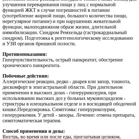
улучшения переваривания пищи у лиц с нормальной
функцией ЖКТ в случае погрешностей в питании
(употребление жирной пищи, большого количества пищи,
нерегулярное питание) и при нарушениях жевательной
функции, малоподвижном образе жизни, длительной
иммобилизации. Синдром Ремхельда (гастрокардиальный
синдром). Подготовка к рентгенологическому исследованию
и УЗИ органов брюшной полости.
Противопоказания:
Гиперчувствительность, острый панкреатит, обострение
хронического панкреатита.
Побочные действия:
Аллергические реакции, редко - диарея или запор, тошнота,
дискомфорт в эпигастральной области. При длительном
применении в высоких дозах - гиперурикозурия, при
использовании высоких доз у больных муковисцидозом -
стриктуры в илеоцекальном отделе и в восходящей ободочной
кишке.Передозировка. Симптомы: гиперурикозурия,
гиперурикемия. У детей - запоры. Лечение: отмена препарата,
симптоматическая терапия.
Способ применения и дозы:
Внутрь, во время или после еды, проглатывая целиком,