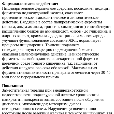
Фармакологическое действие:
Пищеварительное ферментное средство, восполняет дефицит
ферментов поджелудочной железы, оказывает
протеолитическое, амилолитическое и липолитическое
действие. Входящие в состав панкреатические ферменты
(липаза, альфа-амилаза, трипсин, химотрипсин) способствуют
расщеплению белков до аминокислот, жиров - до глицерина и
жирных кислот, крахмала - до декстринов и моносахаридов,
улучшает функциональное состояние ЖКТ, нормализует
процессы пищеварения. Трипсин подавляет
стимулированную секрецию поджелудочной железы,
оказывая анальгезирующее действие. Панкреатические
ферменты высвобождаются из лекарственной формы в
щелочной среде тонкого кишечника, т.к. защищены от
действия желудочного сока оболочкой. Максимальная
ферментативная активность препарата отмечается через 30-45
мин после перорального приема.
Показания:
Заместительная терапия при внешнесекреторной
недостаточности поджелудочной железы: хронический
панкреатит, панкреатэктомия, состояние после облучения,
диспепсия, муковисцидоз; метеоризм, диарея
неинфекционного генеза. Нарушение усвоения пищи
(состояние после резекции желудка и тонкого кишечника); для