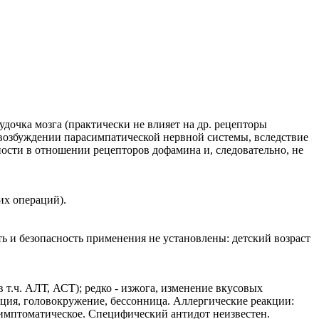
дочка мозга (практически не влияет на др. рецепторы
 возбуждении парасимпатической нервной системы, вследствие
сти в отношении рецепторов дофамина и, следовательно, не
их операций).
 и безопасность применения не установлены: детский возраст
т.ч. АЛТ, АСТ); редко - изжога, изменение вкусовых
ация, головокружение, бессонница. Аллергические реакции:
 симптоматическое. Специфический антидот неизвестен.