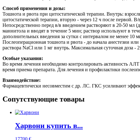
Способ применения и дозы:
Тошнота и рвота при цитостатической терапии. Внутрь: взрослым -
цитостатической терапии, вторую - через 12 ч после первой. В/в:
Непосредственно перед в/в введением растворяют в 20-50 мл (д
маннитола и вводят в течение 5 мин; раствор используют в теч
дополнительных введения за сутки с интервалом не менее 10 м
Послеоперационная тошнота и рвота - до начала анестезии или в
раствора NaCl или 1 мг внутрь. Максимальная суточная доза - 2
Особые указания:
Во время лечения необходимо контролировать активность АЛТ 
время приема препарата. Для лечения и профилактики послеоп
Взаимодействие:
Фармацевтически несовместим с др. ЛС. ГКС усиливают эффек
Сопутствующие товары
Харвони купить в...
17700
€