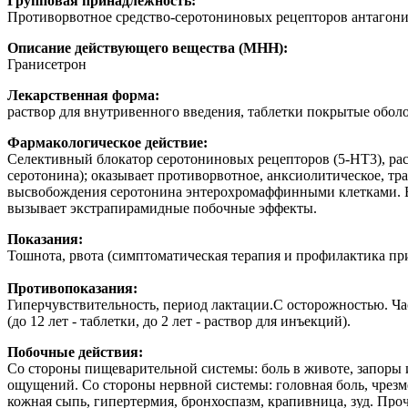
Групповая принадлежность:
Противорвотное средство-серотониновых рецепторов антагони
Описание действующего вещества (МНН):
Гранисетрон
Лекарственная форма:
раствор для внутривенного введения, таблетки покрытые обол
Фармакологическое действие:
Селективный блокатор серотониновых рецепторов (5-HT3), расп
серотонина); оказывает противорвотное, анксиолитическое, т
высвобождения серотонина энтерохромаффинными клетками. В 
вызывает экстрапирамидные побочные эффекты.
Показания:
Тошнота, рвота (симптоматическая терапия и профилактика пр
Противопоказания:
Гиперчувствительность, период лактации.C осторожностью. Ча
(до 12 лет - таблетки, до 2 лет - раствор для инъекций).
Побочные действия:
Со стороны пищеварительной системы: боль в животе, запоры и
ощущений. Со стороны нервной системы: головная боль, чрезме
кожная сыпь, гипертермия, бронхоспазм, крапивница, зуд. Про