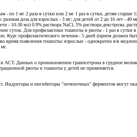
 по 1 мг 2 раза в сутки или 2 мг 1 раз в сутки, детям старше 12 л
 разовая доза для взрослых - 3 мг; для детей от 2 до 16 лет - 40 
ети - 10-30 мл) 0.9% раствора NaCl, 5% раствора декстрозы, рас
ение суток. Для профилактики тошноты и рвоты - 1 раз в сутки в
ин. Курс профилактического лечения - 5 дней (прием должен быт
о время появления тошноты: взрослые - однократно в/в медленно 
 мг.
и АСТ. Данных о проникновении гранисетрона в грудное молоко 
ерационной рвоты и тошноты у детей не применяется.
т. Индукторы и ингибиторы "печеночных" ферментов могут оказ