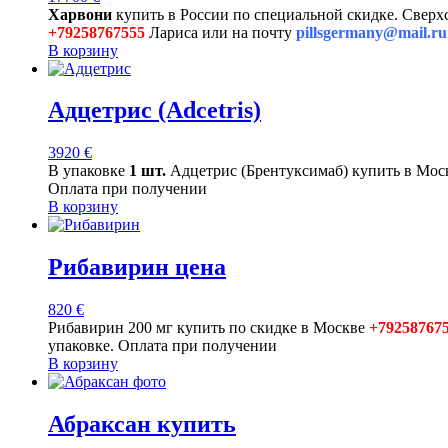
Харвони
купить в России по специальной скидке. Сверхс
+79258767555
Лариса или на почту
pillsgermany@mail.ru
В корзину
Адцетрис (Adcetris)
3920
€
В упаковке
1 шт.
Адцетрис (Брентуксимаб) купить в Мос
Оплата при получении
В корзину
Рибавирин цена
820
€
Рибавирин 200 мг купить по скидке в Москве
+79258767
упаковке. Оплата при получении
В корзину
Абраксан купить