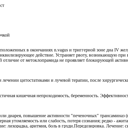
ст
очкой
оложенных в окончаниях n.vagus и триггерной зоне дна IV желу
ранквилизирующее действие. Устраняет рвоту, возникающую при
отличие от метоклопрамида не проявляет блокирующей активно
и лечении цитостатиками и лучевой терапии, после хирургическ
стичная кишечная непроходимость, беременность. Эффективность
ли диарея, повышение активности "печеночных" трансаминаз (в 
рная утомляемость или слабость, потеря сознания; редко - ажит
чие: лихорадка, аритмия, боль в груди.Передозировка. Лечение: