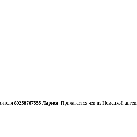
вителя
89258767555 Лариса
. Прилагается чек из Немецкой апте