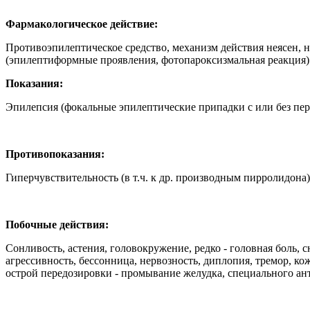
Фармакологическое действие:
Противоэпилептическое средство, механизм действия неясен, 
(эпилептиформные проявления, фотопароксизмальная реакция). С
Показания:
Эпилепсия (фокальные эпилептические припадки с или без пер
Противопоказания:
Гиперчувствительность (в т.ч. к др. производным пирролидона)
Побочные действия:
Сонливость, астения, головокружение, редко - головная боль, 
агрессивность, бессонница, нервозность, диплопия, тремор, к
острой передозировки - промывание желудка, специального ан