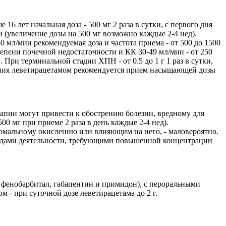
6 лет начальная доза - 500 мг 2 раза в сутки, с первого дня
и (увеличение дозы на 500 мг возможно каждые 2-4 нед).
л/мин рекомендуемая доза и частота приема - от 500 до 1500
 степени почечной недостаточности и КК 30-49 мл/мин - от 250
. При терминальной стадии ХПН - от 0.5 до 1 г 1 раз в сутки,
чения леветирацетамом рекомендуется прием насыщающей дозы
рапии могут привести к обострению болезни, вредному для
0 мг при приеме 2 раза в день каждые 2-4 нед).
осомальному окислению или влияющим на него, - маловероятно.
видами деятельности, требующими повышенной концентрации
 фенобарбитал, габапентин и примидон), с пероральными
 - при суточной дозе леветирацетама до 2 г.