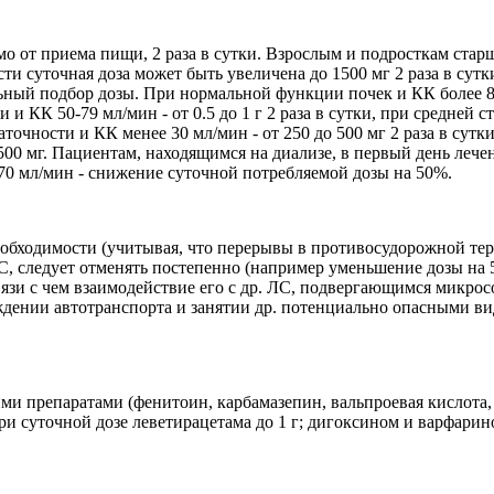
от приема пищи, 2 раза в сутки. Взрослым и подросткам старше 1
и суточная доза может быть увеличена до 1500 мг 2 раза в сутк
й подбор дозы. При нормальной функции почек и КК более 80 м
и и КК 50-79 мл/мин - от 0.5 до 1 г 2 раза в сутки, при средней
точности и КК менее 30 мл/мин - от 250 до 500 мг 2 раза в сутки
500 мг. Пациентам, находящимся на диализе, в первый день ле
70 мл/мин - снижение суточной потребляемой дозы на 50%.
необходимости (учитывая, что перерывы в противосудорожной те
С, следует отменять постепенно (например уменьшение дозы на 50
связи с чем взаимодействие его с др. ЛС, подвергающимся микр
ждении автотранспорта и занятии др. потенциально опасными 
и препаратами (фенитоин, карбамазепин, вальпроевая кислота,
 суточной дозе леветирацетама до 1 г; дигоксином и варфарином