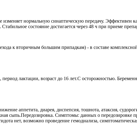
не изменяет нормальную синаптическую передачу. Эффективен к
табильное состояние достигается через 48 ч при приеме препара
ехода к вторичным большим припадкам) - в составе комплексной
, период лактации, возраст до 16 лет.C осторожностью. Беременн
снижение аппетита, диарея, диспепсия, тошнота, атаксия, судор
ожная сыпь.Передозировка. Симптомы: данных о передозировке пр
тидота нет, возможно проведение гемодиализа, симптоматическая