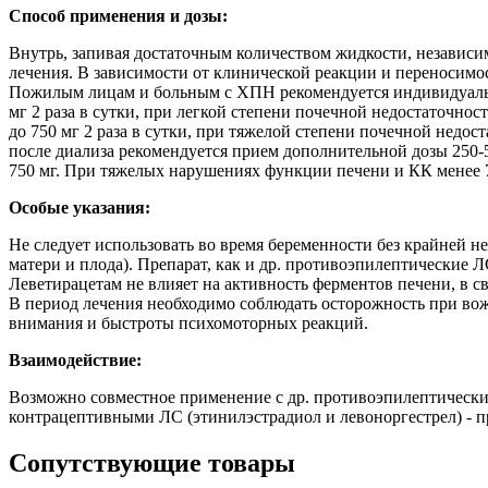
Способ применения и дозы:
Внутрь, запивая достаточным количеством жидкости, независимо 
лечения. В зависимости от клинической реакции и переносимост
Пожилым лицам и больным с ХПН рекомендуется индивидуальны
мг 2 раза в сутки, при легкой степени почечной недостаточност
до 750 мг 2 раза в сутки, при тяжелой степени почечной недоста
после диализа рекомендуется прием дополнительной дозы 250-
750 мг. При тяжелых нарушениях функции печени и КК менее 
Особые указания:
Не следует использовать во время беременности без крайней 
матери и плода). Препарат, как и др. противоэпилептические Л
Леветирацетам не влияет на активность ферментов печени, в 
В период лечения необходимо соблюдать осторожность при во
внимания и быстроты психомоторных реакций.
Взаимодействие:
Возможно совместное применение с др. противоэпилептическим
контрацептивными ЛС (этинилэстрадиол и левоноргестрел) - при
Сопутствующие товары