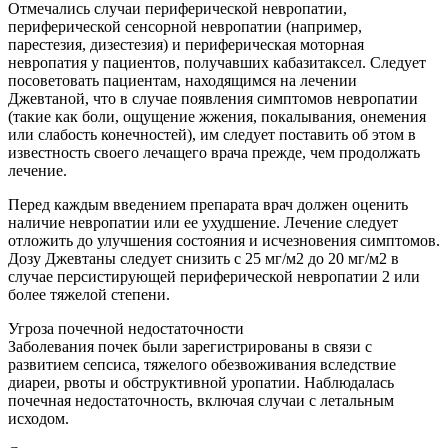
Отмечались случаи периферической невропатии,
периферической сенсорной невропатии (например,
парестезия, дизестезия) и периферическая моторная
невропатия у пациентов, получавших кабазитаксел. Следует
посоветовать пациентам, находящимся на лечении
Джевтаной, что в случае появления симптомов невропатии
(такие как боли, ощущение жжения, покалывания, онемения
или слабость конечностей), им следует поставить об этом в
известность своего лечащего врача прежде, чем продолжать
лечение.
Перед каждым введением препарата врач должен оценить
наличие невропатии или ее ухудшение. Лечение следует
отложить до улучшения состояния и исчезновения симптомов.
Дозу Джевтаны следует снизить с 25 мг/м2 до 20 мг/м2 в
случае персистирующей периферической невропатии 2 или
более тяжелой степени.
Угроза почечной недостаточности
Заболевания почек были зарегистрированы в связи с
развитием сепсиса, тяжелого обезвоживания вследствие
диареи, рвоты и обструктивной уропатии. Наблюдалась
почечная недостаточность, включая случаи с летальным
исходом.