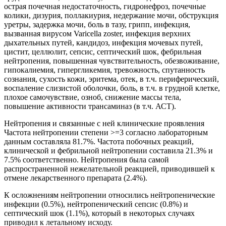
острая почечная недостаточность, гидронефроз, почечные
колики, дизурия, поллакиурия, недержание мочи, обструкция
уретры, задержка мочи, боль в тазу, грипп, инфекция,
вызванная вирусом Varicella zoster, инфекция верхних
дыхательных путей, кандидоз, инфекция мочевых путей,
цистит, целлюлит, сепсис, септический шок, фебрильная
нейтропения, повышенная чувствительность, обезвоживание,
гипокалиемия, гипергликемия, тревожность, спутанность
сознания, сухость кожи, эритема, отек, в т.ч. периферический,
воспаление слизистой оболочки, боль, в т.ч. в грудной клетке,
плохое самочувствие, озноб, снижение массы тела,
повышение активности трансаминаз (в т.ч. АСТ).
Нейтропения и связанные с ней клинические проявления
Частота нейтропении степени >=3 согласно лабораторным
данным составляла 81.7%. Частота побочных реакций,
клинической и фебрильной нейтропении составила 21.3% и
7.5% соответственно. Нейтропения была самой
распространенной нежелательной реакцией, приводившей к
отмене лекарственного препарата (2.4%).
К осложнениям нейтропении относились нейтропенические
инфекции (0.5%), нейтропенический сепсис (0.8%) и
септический шок (1.1%), который в некоторых случаях
приводил к летальному исходу.