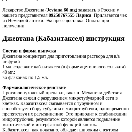
Лекарство Джевтана (
Jevtana 60 mg) заказать
в России у
нашего представителя
89258767555 Лариса
. Прилагается чек
из Немецкой аптеки. Экспресс доставка. Оплата при
получении
Джевтана (Кабазитаксел) инструкция
Состав и форма выпуска
Джевтана концентрат для приготовления раствора для в/в
инфузий
1 мл. содержит кабазитаксел (в форме ацетонового сольвата)
40 мг.;
во флаконах по 1,5 мл.
Фармакологическое действие
Противоопухолевый препарат, таксан. Механизм действия
Джевтана связан с разрушением микротубулярной сети в
клетках. Кабазитаксел связывается с тубулином и
способствует сбору тубулина в микротрубочки, одновременно
препятствуя их разъединению. Это приводит к стабилизации
микротрубочек, результатом которой является подавление
митотической и интерфазной функций клеток.
Кабазитаксел, как показано, обладает широким спектром