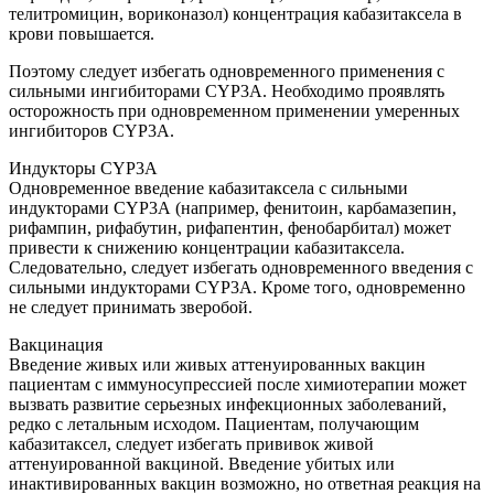
телитромицин, вориконазол) концентрация кабазитаксела в
крови повышается.
Поэтому следует избегать одновременного применения с
сильными ингибиторами CYP3А. Необходимо проявлять
осторожность при одновременном применении умеренных
ингибиторов CYP3А.
Индукторы CYP3А
Одновременное введение кабазитаксела с сильными
индукторами CYP3А (например, фенитоин, карбамазепин,
рифампин, рифабутин, рифапентин, фенобарбитал) может
привести к снижению концентрации кабазитаксела.
Следовательно, следует избегать одновременного введения с
сильными индукторами CYP3А. Кроме того, одновременно
не следует принимать зверобой.
Вакцинация
Введение живых или живых аттенуированных вакцин
пациентам с иммуносупрессией после химиотерапии может
вызвать развитие серьезных инфекционных заболеваний,
редко с летальным исходом. Пациентам, получающим
кабазитаксел, следует избегать прививок живой
аттенуированной вакциной. Введение убитых или
инактивированных вакцин возможно, но ответная реакция на