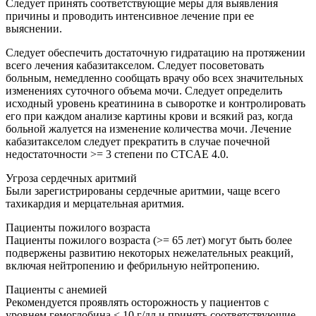
Следует принять соответствующие меры для выявления
причины и проводить интенсивное лечение при ее
выяснении.
Следует обеспечить достаточную гидратацию на протяжении
всего лечения кабазитакселом. Следует посоветовать
больным, немедленно сообщать врачу обо всех значительных
изменениях суточного объема мочи. Следует определить
исходный уровень креатинина в сыворотке и контролировать
его при каждом анализе картины крови и всякий раз, когда
больной жалуется на изменение количества мочи. Лечение
кабазитакселом следует прекратить в случае почечной
недостаточности >= 3 степени по CTCAE 4.0.
Угроза сердечных аритмий
Были зарегистрированы сердечные аритмии, чаще всего
тахикардия и мерцательная аритмия.
Пациенты пожилого возраста
Пациенты пожилого возраста (>= 65 лет) могут быть более
подвержены развитию некоторых нежелательных реакций,
включая нейтропению и фебрильную нейтропению.
Пациенты с анемией
Рекомендуется проявлять осторожность у пациентов с
уровнем гемоглобина < 10 г/дл и принять соответствующие