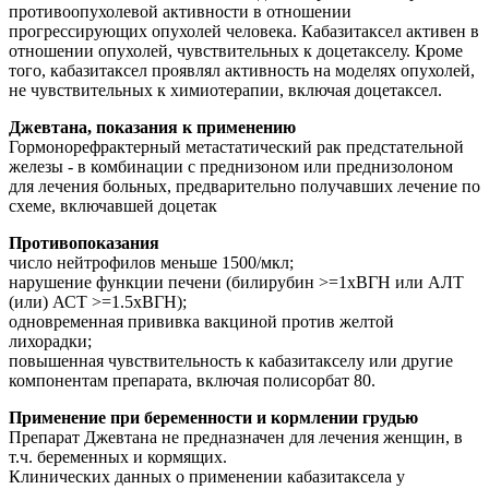
противоопухолевой активности в отношении
прогрессирующих опухолей человека. Кабазитаксел активен в
отношении опухолей, чувствительных к доцетакселу. Кроме
того, кабазитаксел проявлял активность на моделях опухолей,
не чувствительных к химиотерапии, включая доцетаксел.
Джевтана, показания к применению
Гормонорефрактерный метастатический рак предстательной
железы - в комбинации с преднизоном или преднизолоном
для лечения больных, предварительно получавших лечение по
схеме, включавшей доцетак
Противопоказания
число нейтрофилов меньше 1500/мкл;
нарушение функции печени (билирубин >=1xВГН или АЛТ
(или) АСТ >=1.5xВГН);
одновременная прививка вакциной против желтой
лихорадки;
повышенная чувствительность к кабазитакселу или другие
компонентам препарата, включая полисорбат 80.
Применение при беременности и кормлении грудью
Препарат Джевтана не предназначен для лечения женщин, в
т.ч. беременных и кормящих.
Клинических данных о применении кабазитаксела у