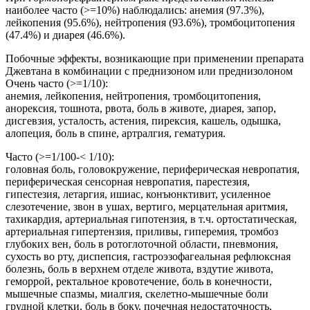
наиболее часто (>=10%) наблюдались: анемия (97.3%),
лейкопения (95.6%), нейтропения (93.6%), тромбоцитопения
(47.4%) и диарея (46.6%).
Побочные эффекты, возникающие при применении препарата
Джевтана в комбинации с преднизоном или преднизолоном
Очень часто (>=1/10):
анемия, лейкопения, нейтропения, тромбоцитопения,
анорексия, тошнота, рвота, боль в животе, диарея, запор,
дисгевзия, усталость, астения, пирексия, кашель, одышка,
алопеция, боль в спине, артралгия, гематурия.
Часто (>=1/100-< 1/10):
головная боль, головокружение, периферическая невропатия,
периферическая сенсорная невропатия, парестезия,
гипестезия, летаргия, ишиас, конъюнктивит, усиленное
слезотечение, звон в ушах, вертиго, мерцательная аритмия,
тахикардия, артериальная гипотензия, в т.ч. ортостатическая,
артериальная гипертензия, приливы, гиперемия, тромбоз
глубоких вен, боль в ротоглоточной области, пневмония,
сухость во рту, диспепсия, гастроэзофагеальная рефлюксная
болезнь, боль в верхнем отделе живота, вздутие живота,
геморрой, ректальное кровотечение, боль в конечности,
мышечные спазмы, миалгия, скелетно-мышечные боли
грудной клетки, боль в боку, почечная недостаточность,