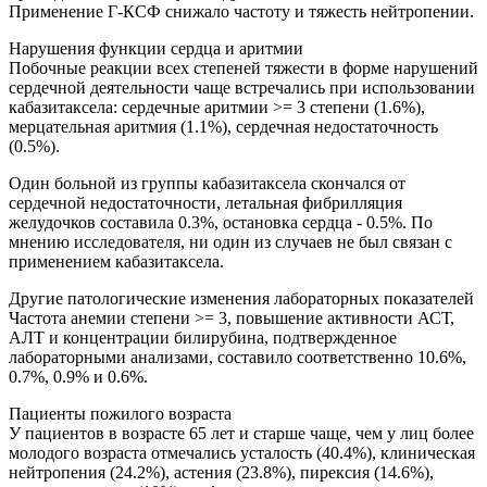
Применение Г-КСФ снижало частоту и тяжесть нейтропении.
Нарушения функции сердца и аритмии
Побочные реакции всех степеней тяжести в форме нарушений
сердечной деятельности чаще встречались при использовании
кабазитаксела: сердечные аритмии >= 3 степени (1.6%),
мерцательная аритмия (1.1%), сердечная недостаточность
(0.5%).
Один больной из группы кабазитаксела скончался от
сердечной недостаточности, летальная фибрилляция
желудочков составила 0.3%, остановка сердца - 0.5%. По
мнению исследователя, ни один из случаев не был связан с
применением кабазитаксела.
Другие патологические изменения лабораторных показателей
Частота анемии степени >= 3, повышение активности АСТ,
АЛТ и концентрации билирубина, подтвержденное
лабораторными анализами, составило соответственно 10.6%,
0.7%, 0.9% и 0.6%.
Пациенты пожилого возраста
У пациентов в возрасте 65 лет и старше чаще, чем у лиц более
молодого возраста отмечались усталость (40.4%), клиническая
нейтропения (24.2%), астения (23.8%), пирексия (14.6%),