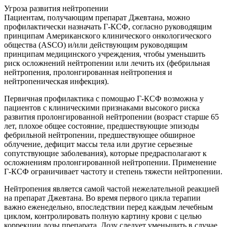
Угроза развития нейтропении
Пациентам, получающим препарат Джевтана, можно
профилактически назначать Г-КСФ, согласно руководящим
принципам Американского клинического онкологического
общества (ASCO) и/или действующим руководящим
принципам медицинского учреждения, чтобы уменьшить
риск осложнений нейтропении или лечить их (фебрильная
нейтропения, пролонгированная нейтропения и
нейтропеническая инфекция).
Первичная профилактика с помощью Г-КСФ возможна у
пациентов с клиническими признаками высокого риска
развития пролонгированной нейтропении (возраст старше 65
лет, плохое общее состояние, предшествующие эпизоды
фебрильной нейтропении, предшествующее обширное
облучение, дефицит массы тела или другие серьезные
сопутствующие заболевания), которые предрасполагают к
осложнениям пролонгированной нейтропении. Применение
Г-КСФ ограничивает частоту и степень тяжести нейтропении.
Нейтропения является самой частой нежелательной реакцией
на препарат Джевтана. Во время первого цикла терапии
важно еженедельно, впоследствии перед каждым лечебным
циклом, контролировать полную картину крови с целью
коррекции дозы препарата. Дозу следует уменьшить в случае