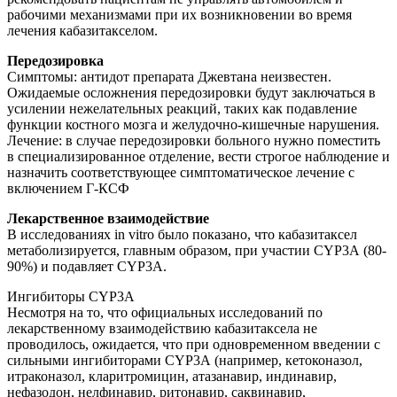
рабочими механизмами при их возникновении во время
лечения кабазитакселом.
Передозировка
Симптомы: антидот препарата Джевтана неизвестен.
Ожидаемые осложнения передозировки будут заключаться в
усилении нежелательных реакций, таких как подавление
функции костного мозга и желудочно-кишечные нарушения.
Лечение: в случае передозировки больного нужно поместить
в специализированное отделение, вести строгое наблюдение и
назначить соответствующее симптоматическое лечение с
включением Г-КСФ
Лекарственное взаимодействие
В исследованиях in vitro было показано, что кабазитаксел
метаболизируется, главным образом, при участии CYP3А (80-
90%) и подавляет CYP3А.
Ингибиторы CYP3А
Несмотря на то, что официальных исcледований по
лекарственному взаимодействию кабазитаксела не
проводилось, ожидается, что при одновременном введении с
сильными ингибиторами CYP3А (например, кетоконазол,
итраконазол, кларитромицин, атазанавир, индинавир,
нефазодон, нелфинавир, ритонавир, саквинавир,