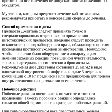
протяжении всего лечения не допускать контакта женщины с
эякулятом.
Мужчинам, которым предстоит лечение кабазитакселом,
рекомендуется прибегать к консервации спермы до лечения.
Способ применения и дозы
Препарата Джевтана следует применять только в
специализированных отделениях по применению
цитотоксических препаратов, введение следует проводить
исключительно под наблюдением врача, обладающего опытом
проведения противоопухолевой химиотерапии. Необходимо,
чтобы в наличии было оборудование и аппаратура для
лечения серьезных реакций повышенной чувствительности,
таких как артериальная гипотензия и бронхоспазм.
Рекомендуемая доза Джевтаны составляет 25 мг/м2 в виде
одночасовой внутривенной инфузии, каждые 3 недели, в
комбинации с 10 мг преднизона или преднизолона для приема
внутрь ежедневно на протяжении всего лечения.
Побочное действие
Побочные реакции оценивались по частоте и тяжести
проявлений. Тяжесть побочных реакций определялась
согласно общей терминологии критериев побочных реакций.
При гормонорефрактерном раке предстательной железы