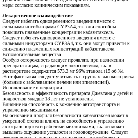
меры согласно клиническим показаниям.
Лекарственное взаимодействие
Следует избегать одновременного введения вместе с
сильными ингибиторами CYР3А4, т.к. они способны
повышать плазменные концентрации кабазитаксела.
Следует избегать одновременного введения вместе с
сильными индукторами CYР3А4, т.к. они могут привести к
снижению плазменных концентраций кабазитаксела.
Вспомогательные вещества
Особую осторожность следует проявлять при назначении
препарата лицам, страдающим алкоголизмом, т.к. в
растворителе содержится 573.3 мг 96% этанола (15 об.%).
Этот факт также следует учитывать в группах высокого риска
(больные с заболеванием печени или эпилепсией).
Использование в педиатрии
Безопасность и эффективность препарата Джевтана у детей и
подростков младше 18 лет не установлены.
Влияние на способность к вождению автотранспорта и
управлению механизмами
На основании профиля безопасности кабазитаксел может в
умеренной степени влиять на способность к управлению
автотранспортом и рабочими механизмами, т.к. он может
вызывать ощущение усталости и головокружение. Следует
рекомендовать пациентам не управлять автомобилем и