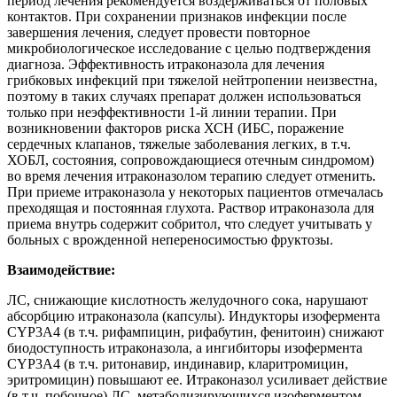
период лечения рекомендуется воздерживаться от половых
контактов. При сохранении признаков инфекции после
завершения лечения, следует провести повторное
микробиологическое исследование с целью подтверждения
диагноза. Эффективность итраконазола для лечения
грибковых инфекций при тяжелой нейтропении неизвестна,
поэтому в таких случаях препарат должен использоваться
только при неэффективности 1-й линии терапии. При
возникновении факторов риска ХСН (ИБС, поражение
сердечных клапанов, тяжелые заболевания легких, в т.ч.
ХОБЛ, состояния, сопровождающиеся отечным синдромом)
во время лечения итраконазолом терапию следует отменить.
При приеме итраконазола у некоторых пациентов отмечалась
преходящая и постоянная глухота. Раствор итраконазола для
приема внутрь содержит собритол, что следует учитывать у
больных с врожденной непереносимостью фруктозы.
Взаимодействие:
ЛС, снижающие кислотность желудочного сока, нарушают
абсорбцию итраконазола (капсулы). Индукторы изофермента
CYP3A4 (в т.ч. рифампицин, рифабутин, фенитоин) снижают
биодоступность итраконазола, а ингибиторы изофермента
CYP3A4 (в т.ч. ритонавир, индинавир, кларитромицин,
эритромицин) повышают ее. Итраконазол усиливает действие
(в т.ч. побочное) ЛС, метаболизирующихся изоферментом