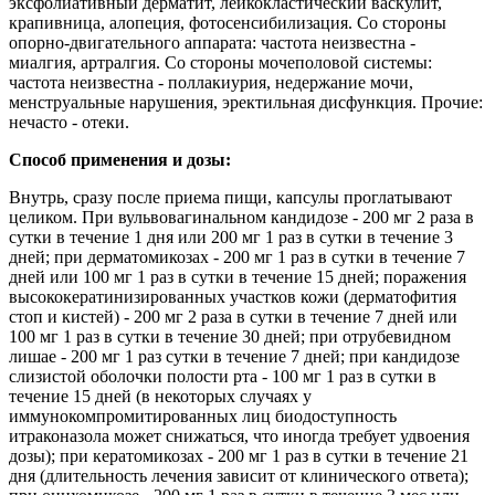
эксфолиативный дерматит, лейкокластический васкулит,
крапивница, алопеция, фотосенсибилизация. Со стороны
опорно-двигательного аппарата: частота неизвестна -
миалгия, артралгия. Со стороны мочеполовой системы:
частота неизвестна - поллакиурия, недержание мочи,
менструальные нарушения, эректильная дисфункция. Прочие:
нечасто - отеки.
Способ применения и дозы:
Внутрь, сразу после приема пищи, капсулы проглатывают
целиком. При вульвовагинальном кандидозе - 200 мг 2 раза в
сутки в течение 1 дня или 200 мг 1 раз в сутки в течение 3
дней; при дерматомикозах - 200 мг 1 раз в сутки в течение 7
дней или 100 мг 1 раз в сутки в течение 15 дней; поражения
высококератинизированных участков кожи (дерматофития
стоп и кистей) - 200 мг 2 раза в сутки в течение 7 дней или
100 мг 1 раз в сутки в течение 30 дней; при отрубевидном
лишае - 200 мг 1 раз сутки в течение 7 дней; при кандидозе
слизистой оболочки полости рта - 100 мг 1 раз в сутки в
течение 15 дней (в некоторых случаях у
иммунокомпромитированных лиц биодоступность
итраконазола может снижаться, что иногда требует удвоения
дозы); при кератомикозах - 200 мг 1 раз в сутки в течение 21
дня (длительность лечения зависит от клинического ответа);