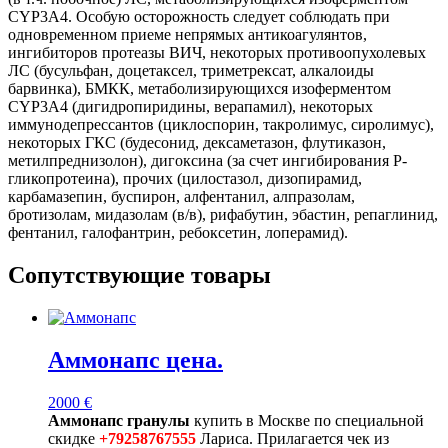
CYP3A4. Особую осторожность следует соблюдать при
одновременном приеме непрямых антикоагулянтов,
ингибиторов протеазы ВИЧ, некоторых противоопухолевых
ЛС (бусульфан, доцетаксел, триметрексат, алкалоиды
барвинка), БМКК, метаболизирующихся изоферментом
CYP3A4 (дигидропиридины, верапамил), некоторых
иммунодепрессантов (циклоспорин, такролимус, сиролимус),
некоторых ГКС (будесонид, дексаметазон, флутиказон,
метилпреднизолон), дигоксина (за счет ингибирования P-
гликопротеина), прочих (цилостазол, дизопирамид,
карбамазепин, буспирон, алфентанил, алпразолам,
бротизолам, мидазолам (в/в), рифабутин, эбастин, репаглинид,
фентанил, галофантрин, ребоксетин, лоперамид).
Сопутствующие товары
Аммонапс цена.
2000
€
Аммонапс гранулы
купить в Москве по специальной
скидке
+79258767555
Лариса. Прилагается чек из