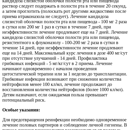
кандидоза слизистой оболочки полости рта или пищевода
раствор следует подержать в полости рта в течение 20 секунд,
а затем проглотить (полоскать рот другими жидкостями после
приема итраконазола не следует). Лечение кандидоза
слизистой оболочки полости рта или пищевода - 100 мг 2 раза
в сутки или 200 мг 1 раз в сутки в течение 7 дней, при
неэффективности лечение продлевают еще на 7 дней. Лечение
кандидоза слизистой оболочки полости рта или пищевода,
резистентного к флуконазолу - 100-200 мг 2 раза в сутки в
течение 14 дней, при неэффективности лечение продлевают
еще на 14 дней. Максимальный курс лечения в дозе 400 мг/сут
при отсутствие улучшений - 14 дней. Профилактика
грибковых инфекций - 5 мг/кг/сут в 2 приема. Лечение
начинают одновременно с началом проведения
цитостатической терапии или за 1 неделю до трансплантации.
Грибковые инфекции возникают при снижении количества
нейтрофилов менее 100 кл/мл, лечение продолжают до
восстановления количества нейтрофилов (более 1000 кл/мл).
Детям назначают, если ожидаемая польза превышает
потенциальный риск.
Особые указания:
Для предотвращения реинфекции необходимо одновременное
лечение половых партнеров и соблюдение личной гигиены. В