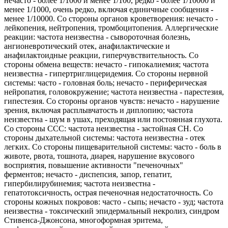
нечасто - более 1/1000 и менее 1/100, редко - более 1/10000 и
менее 1/1000, очень редко, включая единичные сообщения -
менее 1/10000. Со стороны органов кроветворения: нечасто -
лейкопения, нейтропения, тромбоцитопения. Аллергические
реакции: частота неизвестна - сывороточная болезнь,
ангионевротический отек, анафилактические и
анафилактоидные реакции, гиперчувствительность. Со
стороны обмена веществ: нечасто - гипокалиемия; частота
неизвестна - гипертриглицеридемия. Со стороны нервной
системы: часто - головная боль; нечасто - периферическая
нейропатия, головокружение; частота неизвестна - парестезия,
гипестезия. Со стороны органов чувств: нечасто - нарушение
зрения, включая расплывчатость и диплопию; частота
неизвестна - шум в ушах, преходящая или постоянная глухота.
Со стороны ССС: частота неизвестна - застойная СН. Со
стороны дыхательной системы: частота неизвестна - отек
легких. Со стороны пищеварительной системы: часто - боль в
животе, рвота, тошнота, диарея, нарушение вкусового
восприятия, повышение активности "печеночных"
ферментов; нечасто - диспепсия, запор, гепатит,
гипербилирубинемия; частота неизвестна -
гепатотоксичность, острая печеночная недостаточность. Со
стороны кожных покровов: часто - сыпь; нечасто - зуд; частота
неизвестна - токсический эпидермальный некролиз, синдром
Стивенса-Джонсона, многоформная эритема,