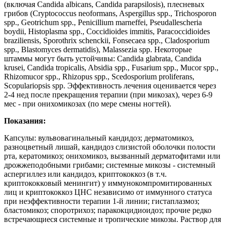
(включая Candida albicans, Candida parapsilosis), плесневых
грибов (Cryptococcus neoformans, Aspergillus spp., Trichosporon
spp., Geotrichum spp., Penicillium marneffei, Pseudallescheria
boydii, Histoplasma spp., Coccidioides immitis, Paracoccidioides
braziliensis, Sporothrix schenckii, Fonsecaea spp., Cladosporium
spp., Blastomyces dermatidis), Malassezia spp. Некоторые
штаммы могут быть устойчивы: Candida glabrata, Candida
krusei, Candida tropicalis, Absidia spp., Fusarium spp., Mucor spp.,
Rhizomucor spp., Rhizopus spp., Scedosporium proliferans,
Scopulariopsis spp. Эффективность лечения оценивается через
2-4 нед после прекращения терапии (при микозах), через 6-9
мес - при онихомикозах (по мере смены ногтей).
Показания:
Капсулы: вульвовагинальный кандидоз; дерматомикоз,
разноцветный лишай, кандидоз слизистой оболочки полости
рта, кератомикоз; онихомикоз, вызванный дерматофитами или
дрожжеподобными грибами; системные микозы - системный
аспергиллез или кандидоз, криптококкоз (в т.ч.
криптококковый менингит) у иммунокомпромитированных
лиц и криптококкоз ЦНС независимо от иммунного статуса
при неэффективности терапии 1-й линии; гистаплазмоз;
бластомикоз; споротрихоз; паракокцидиоидоз; прочие редко
встречающиеся системные и тропические микозы. Раствор для