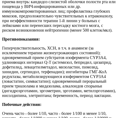
приема внутрь: кандидоз слизистой оболочки полости рта или
пищевода у ВИЧ-инфицированных или др.
иммунокомпромитированных лиц; профилактика глубоких
микозов, предположительно чувствительных к итраконазолу,
при неэффективности терапии 1-й линии у больных с
лейкозами или перенесших пересадку костного мозга, с
риском возникновения нейтропении (менее 500 клеток/мкл).
Противопоказания:
Гиперчувствительность, ХСН, в т.ч. в анамнезе (за
исключением терапии жизнеугрожающих состояний);
одновременный прием субстратов изофермента CYP3A4,
удлиняющих интервал Q-T (астемизол, бепридил, цизаприд,
дофетилид, левацетилметадол, мизоластин, пимозид,
хинидин, сертиндол, терфенадин); ингибиторы ГМГ-КоА
редуктазы, метаболизирующиеся изоферментом CYP3A4
(ловастатин, симвастатин); одновременный пероральный
прием триазолама и мидазолама, алкалоидов спорыньи
(дигидроэрготамин, эргометрин, эрготамин, метилэрготамин),
нисолдипина, элетриптана; беременность, период лактации.
Побочные действия:
Очень часто - более 1/10, часто - более 1/100 и менее 1/10,