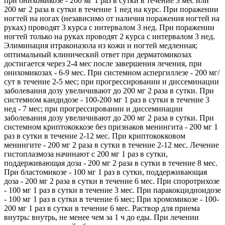
при онихомикозе - 200 мг 1 раз в сутки в течение 3 мес или
200 мг 2 раза в сутки в течение 1 нед на курс. При поражении
ногтей на ногах (независимо от наличия поражения ногтей на
руках) проводят 3 курса с интервалом 3 нед. При поражении
ногтей только на руках проводят 2 курса с интервалом 3 нед.
Элиминация итраконазола из кожи и ногтей медленная;
оптимальный клинический ответ при дерматомикозах
достигается через 2-4 мес после завершения лечения, при
онихомикозах - 6-9 мес. При системном аспергиллезе - 200 мг/
сут в течение 2-5 мес; при прогрессировании и диссеминации
заболевания дозу увеличивают до 200 мг 2 раза в сутки. При
системном кандидозе - 100-200 мг 1 раз в сутки в течение 3
нед - 7 мес; при прогрессировании и диссеминации
заболевания дозу увеличивают до 200 мг 2 раза в сутки. При
системном криптококкозе без признаков менингита - 200 мг 1
раз в сутки в течение 2-12 мес. При криптококковом
менингите - 200 мг 2 раза в сутки в течение 2-12 мес. Лечение
гистоплазмоза начинают с 200 мг 1 раз в сутки,
поддерживающая доза - 200 мг 2 раза в сутки в течение 8 мес.
При бластомикозе - 100 мг 1 раз в сутки, поддерживающая
доза - 200 мг 2 раза в сутки в течение 6 мес. При споротрихозе
- 100 мг 1 раз в сутки в течение 3 мес. При паракокцидиоидозе
- 100 мг 1 раз в сутки в течение 6 мес; При хромомикозе - 100-
200 мг 1 раз в сутки в течение 6 мес. Раствор для приема
внутрь: внутрь, не менее чем за 1 ч до еды. При лечении