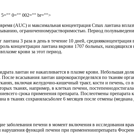
 5="" 0="" 002="" br="">
время (AUC) и максимальная концентрация Сmax лантана вплазм
сасыванию, ограниченномурастворимостью. Период полувыведения
нтана 3 раза в день в течение 10 дней, средняяконцентрация вещ
нтроль концентрации лантана вкрови 1707 больных, находящихся 
вплазме крови за этот период.
идрата лантан не накапливается в плазме крови. Небольшая доля
. После всасывания лантан широкораспределялся по тканям орга
анях, включая желудочно-кишечный тракт, кости и печень, со в
рых тканях, например, в клетках печени, постепеннодостигалас
ниевсего срока применения препарата. Послеотмены препарата к
на в тканях сохраняласьболее 6 месяцев после отмены (медиана 
е заболевания печени в момент включения в исследования врам
 нарушения функций печени при применениипрепарата Фосренол