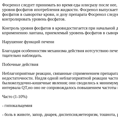
Фосренол следует принимать во время еды илисразу после нее
уровня фосфатов ипотребления жидкости. Фосренол выпускаетс
фосфатов в сыворотке крови, и дозу препарата Фосренол след
контролировать уровень фосфатов.
Контроль уровня фосфатов в кровидостигается при начальной д
кприменению лантана, приемлемый уровень фосфатов в сыворот
Нарушение функций печени
Благодаря особенностям механизма действия иотсутствию пече
тщательно наблюдать.
Побочные действия
Неблагоприятные реакции, связанные сприменением препарата
недостаточности. Нидля одной неблагоприятной реакции час
былижелудочно-кишечные явления; они сводились к минимуму
интервала QT,но оно не сопровождалось повышением частоты
Часто (1-10%)
- гипокальцемия
- боль в животе, запор, диарея, диспепсия,метеоризм, тошнота, 