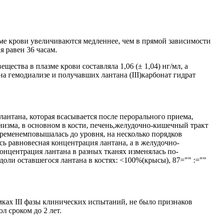
е крови увеличиваются медленнее, чем в прямой зависимости
 равен 36 часам.
ества в плазме крови составляла 1,06 (± 1,04) нг/мл, а
на гемодиализе и получавших лантана (III)карбонат гидрат
лантана, которая всасывается после перорального приема,
низма, в основном в кости, печень,желудочно-кишечный тракт
ременемповышалась до уровня, на несколько порядков
ь равновесная концентрация лантана, а в желудочно-
онцентрация лантана в разных тканях изменялась по-
доли оставшегося лантана в костях: <100%(крысы), 87="" :=""
ках III фазы клинических испытаний, не было признаков
 сроком до 2 лет.