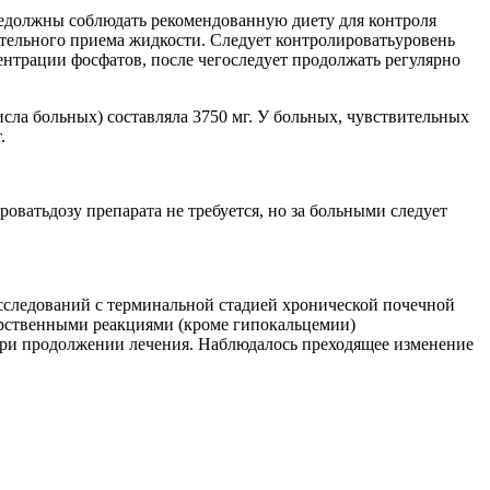
ыедолжны соблюдать рекомендованную диету для контроля
ительного приема жидкости. Следует контролироватьуровень
нтрации фосфатов, после чегоследует продолжать регулярно
исла больных) составляла 3750 мг. У больных, чувствительных
.
ватьдозу препарата не требуется, но за больными следует
сследований с терминальной стадией хронической почечной
рственными реакциями (кроме гипокальцемии)
при продолжении лечения. Наблюдалось преходящее изменение