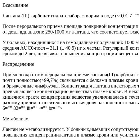
Всасывание
Лантана (III) карбонат гидратслаборастворим в воде (<0,01 7=""
После перорального приема площадь подкривой концентрация-
от дозы вдиапазоне 250-1000 мг лантана, что соответствует в
У больных, находившихся на гемодиализе иполучавших 1000 мг ла
средняя AUC0-посл – 31,1 (± 40,5) нг х час/мл. Регулярный ко
сроком до 2 лет, не выявил повышения концентрации вещества 
Распределение
При многократном пероральном приеме лантана(III) карбонат г
почти полностью(>99,7%) связывается с белками плазмы крови
и брыжеечные лимфоузлы. Концентрация лантана внекоторых тк
превышающего концентрацию веществав плазме крови. В некото
кишечном тракте концентрация вещества увеличивалась в тече
разному,причем относительно высокая доля накопленного ланта
6="" 82="" iii="" -="" br="">
Метаболизм
Лантан не метаболизируется. У больных,имевших сопутствующи
повышения концентрациилантана в плазме крови или усиления