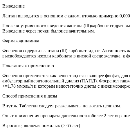
Выведение
Лантан выводится в основном с калом, итолько примерно 0,00
После внутривенного введения лантана (III)карбонат гидрат в
Выведение через почки былонезначительным.
Фармакодинамика
Фосренол содержит лантана (III) карбонатгидрат. Активность л
высвобождаются изсоли карбоната в кислой среде желудка, к 
Показания к применению
Фосренол применяется как вещество,связывающее фосфат, для
амбулаторныйперитонеальный диализ (ПАПД). Фосренол также 
>=1.78 ммоль/л и которым недостаточно диеты с низкимсодер
Способ применения и дозы
Внутрь. Таблетки следует разжевывать, неглотать целиком.
Опыт применения препарата длительностьюболее 2 лет огранич
Взрослые, включая пожилых (> 65 лет)