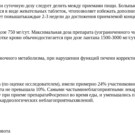
, и суточную дозу следует делить между приемами пищи. Больн
я в виде жевательных таблеток, чтопозволяет избежать дополн
ует повышатькаждые 2-3 недели до достижения приемлемой конце
озе 750 мг/сут. Максимальная доза препарата (уограниченного ч
ке крови обычнодостигается при дозе лантана 1500-3000 мг/сут
ночного метаболизма, при нарушении функций печени корректиро
 (по оценке исследователем), имели примерно 24% участникови
тота не превышала 10%. Самыми частыминеблагоприятными лека
 при приеме препаратаФосренол во время еды, и уменьшались 
 кардиологических неблагоприятныхявлений.
рвота