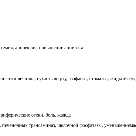
атемия, анорексия, повышение аппетита
го кишечника, сухость во рту, эзофагит, стоматит, жидкийстул
периферические отеки, боль, жажда
, печеночных трансаминаз, щелочной фосфатазы, уменьшениема