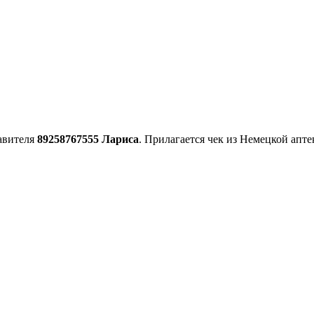
авителя
89258767555 Лариса
. Прилагается чек из Немецкой апт