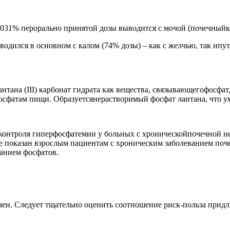
0031% перорально принятой дозы выводится с мочой (почечныйк
ыводился в основном с калом (74% дозы) – как с желчью, так ип
антана (III) карбонат гидрата как вещества, связывающегофосфа
фосфатам пищи. Образуетсянерастворимый фосфат лантана, что 
 контроля гиперфосфатемии у больных с хроническойпочечной 
показан взрослым пациентам с хроническим заболеванием почек
жанием фосфатов.
ен. Следует тщательно оценить соотношение риск-польза придли