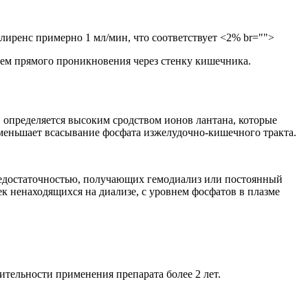
лиренс примерно 1 мл/мин, что соответствует <2% br="">
утем прямого проникновения через стенку кишечника.
т, определяется высоким сродством ионов лантана, которые
уменьшает всасывание фосфата изжелудочно-кишечного тракта.
недостаточностью, получающих гемодиализ или постоянный
 ненаходящихся на диализе, с уровнем фосфатов в плазме
тельности применения препарата более 2 лет.