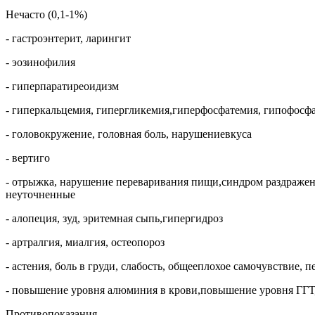
Нечасто (0,1-1%)
- гастроэнтерит, ларингит
- эозинофилия
- гиперпаратиреоидизм
- гиперкальцемия, гипергликемия,гиперфосфатемия, гипофосф
- головокружение, головная боль, нарушениевкуса
- вертиго
- отрыжка, нарушение переваривания пищи,синдром раздраженно
неуточненные
- алопеция, зуд, эритемная сыпь,гипергидроз
- артралгия, миалгия, остеопороз
- астения, боль в груди, слабость, общееплохое самочувствие, 
- повышение уровня алюминия в крови,повышение уровня ГГТ
Противопоказания