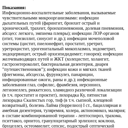
Показания:
Инфекционно-воспалительные заболевания, вызываемые
чувствительными микроорганизмами: инфекции
дыхательных путей (фарингит, бронхит острый и
хронический, трахеит, бронхопневмония, долевая пневмония,
абсцесс легкого, эмпиема плевры); инфекции ЛОР-органов
(отит, тонзиллит, синусит и др.); инфекции мочеполовой
системы (цистит, пиелонефрит, простатит, уретрит,
уретроцистит, урогенитальный микоплазмоз, эндометрит,
эндоцервицит, острый орхиэпидидимит; гонорея); инфекции
желчевыводящих путей и ЖКТ (холецистит, холангит,
гастроэнтероколит, бактериальная дизентерия, диарея
"путешественников"); инфекции кожи и мягких тканей
(флегмоны, абсцессы, фурункулез, панариции,
инфицированные ожоги, раны и др.); инфекционные
заболевания глаз, сифилис, фрамбезия, иерсиниоз,
легионеллез, риккетсиоз, хламидиоз различной локализации
(в т.ч. простатит и проктит), лихорадка Ку, пятнистая
лихорадка Скалистых гор, тиф (в т.ч. сыпной, клещевой
возвратный), болезнь Лайма (боррелиоз) I ст., бациллярная и
амебная дизентерия, туляремия, холера, актиномикоз, малярия;
в составе комбинированной терапии - лептоспироз, трахома,
пситтакоз, орнитоз, гранулоцитарный эрлихиоз; коклюш,
бруцеллез, остеомиелит; сепсис, подострый септический