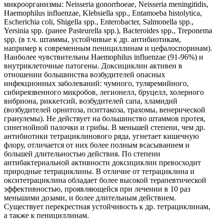
микроорганизмы: Neisseria gonorrhoeae, Neisseria meningitidis,
Haemophilus influenzae, Klebsiella spp., Entamoeba histolytica,
Escherichia coli, Shigella spp., Enterobacter, Salmonella spp.,
Yersinia spp. (ранее Pasteurella spp.), Bacteroides spp., Treponema
spp. (в т.ч. штаммы, устойчивые к др. антибиотикам,
например к современным пенициллинам и цефалоспоринам).
Наиболее чувствительны Haemophilus influenzae (91-96%) и
внутриклеточные патогены. Доксициклин активен в
отношении большинства возбудителей опасных
инфекционных заболеваний: чумного, туляремийного,
сибиреязвенного микробов, легионелл, бруцелл, холерного
вибриона, риккетсий, возбудителей сапа, хламидий
(возбудителей орнитоза, пситтакоза, трахомы, венерической
гранулемы). Не действует на большинство штаммов протея,
синегнойной палочки и грибы. В меньшей степени, чем др.
антибиотики тетрациклинового ряда, угнетает кишечную
флору, отличается от них более полным всасыванием и
большей длительностью действия. По степени
антибактериальной активности доксициклин превосходит
природные тетрациклины. В отличие от тетрациклина и
окситетрациклина обладает более высокой терапевтической
эффективностью, проявляющейся при лечении в 10 раз
меньшими дозами, и более длительным действием.
Существует перекрестная устойчивость к др. тетрациклинам,
а также к пенициллинам.