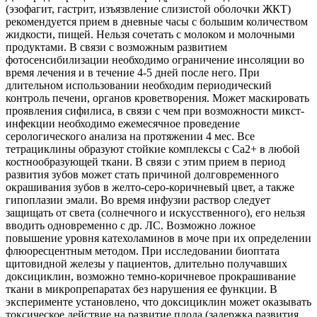
(эзофагит, гастрит, изъязвление слизистой оболочки ЖКТ)
рекомендуется прием в дневные часы с большим количеством
жидкости, пищей. Нельзя сочетать с молоком и молочными
продуктами. В связи с возможным развитием
фотосенсибилизации необходимо ограничение инсоляции во
время лечения и в течение 4-5 дней после него. При
длительном использовании необходим периодический
контроль печени, органов кроветворения. Может маскировать
проявления сифилиса, в связи с чем при возможности микст-
инфекции необходимо ежемесячное проведение
серологического анализа на протяжении 4 мес. Все
тетрациклины образуют стойкие комплексы с Ca2+ в любой
костнообразующей ткани. В связи с этим прием в период
развития зубов может стать причиной долговременного
окрашивания зубов в желто-серо-коричневый цвет, а также
гипоплазии эмали. Во время инфузии раствор следует
защищать от света (солнечного и искусственного), его нельзя
вводить одновременно с др. ЛС. Возможно ложное
повышение уровня катехоламинов в моче при их определении
флюоресцентным методом. При исследовании биоптата
щитовидной железы у пациентов, длительно получавших
доксициклин, возможно темно-коричневое прокрашивание
ткани в микропрепаратах без нарушения ее функции. В
эксперименте установлено, что доксициклин может оказывать
токсическое действие на развитие плода (задержка развития