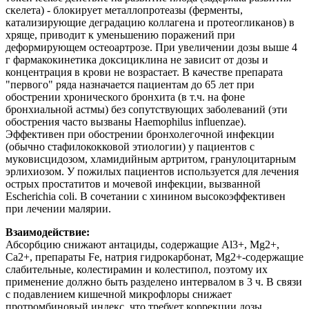
скелета) - блокирует металлопротеазы (ферменты,
катализирующие деградацию коллагена и протеогликанов) в
хряще, приводит к уменьшению поражений при
деформирующем остеоартрозе. При увеличении дозы выше 4
г фармакокинетика доксициклина не зависит от дозы и
концентрация в крови не возрастает. В качестве препарата
"первого" ряда назначается пациентам до 65 лет при
обострении хронического бронхита (в т.ч. на фоне
бронхиальной астмы) без сопутствующих заболеваний (эти
обострения часто вызваны Haemophilus influenzae).
Эффективен при обострении бронхолегочной инфекции
(обычно стафилококковой этиологии) у пациентов с
муковисцидозом, хламидийным артритом, гранулоцитарным
эрлихиозом. У пожилых пациентов используется для лечения
острых простатитов и мочевой инфекции, вызванной
Escherichia coli. В сочетании с хинином высокоэффективен
при лечении малярии.
Взаимодействие:
Абсорбцию снижают антациды, содержащие Al3+, Mg2+,
Ca2+, препараты Fe, натрия гидрокарбонат, Mg2+-содержащие
слабительные, колестирамин и колестипол, поэтому их
применение должно быть разделено интервалом в 3 ч. В связи
с подавлением кишечной микрофлоры снижает
протромбиновый индекс, что требует коррекции дозы