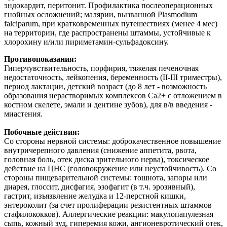
эндокардит, перитонит. Профилактика послеоперационных
гнойных осложнений; малярии, вызванной Plasmodium
falciparum, при кратковременных путешествиях (менее 4 мес)
на территории, где распространены штаммы, устойчивые к
хлорохину и/или пириметамин-сульфадоксину.
Противопоказания:
Гиперчувствительность, порфирия, тяжелая печеночная
недостаточность, лейкопения, беременность (II-III триместры),
период лактации, детский возраст (до 8 лет - возможность
образования нерастворимых комплексов Ca2+ с отложением в
костном скелете, эмали и дентине зубов), для в/в введения -
миастения.
Побочные действия:
Со стороны нервной системы: доброкачественное повышение
внутричерепного давления (снижение аппетита, рвота,
головная боль, отек диска зрительного нерва), токсическое
действие на ЦНС (головокружение или неустойчивость). Со
стороны пищеварительной системы: тошнота, запоры или
диарея, глоссит, дисфагия, эзофагит (в т.ч. эрозивный),
гастрит, изъязвление желудка и 12-перстной кишки,
энтероколит (за счет пролиферации резистентных штаммов
стафилококков). Аллергические реакции: макулопапулезная
сыпь, кожный зуд, гиперемия кожи, ангионевротический отек,