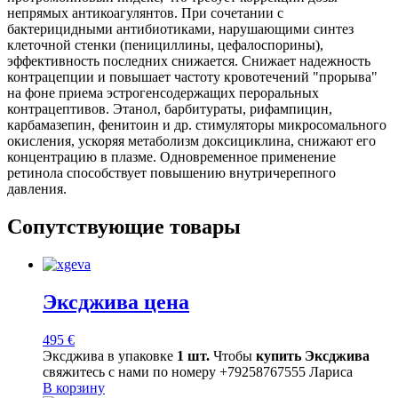
непрямых антикоагулянтов. При сочетании с
бактерицидными антибиотиками, нарушающими синтез
клеточной стенки (пенициллины, цефалоспорины),
эффективность последних снижается. Снижает надежность
контрацепции и повышает частоту кровотечений "прорыва"
на фоне приема эстрогенсодержащих пероральных
контрацептивов. Этанол, барбитураты, рифампицин,
карбамазепин, фенитоин и др. стимуляторы микросомального
окисления, ускоряя метаболизм доксициклина, снижают его
концентрацию в плазме. Одновременное применение
ретинола способствует повышению внутричерепного
давления.
Сопутствующие товары
Эксджива цена
495
€
Эксджива в упаковке
1 шт.
Чтобы
купить Эксджива
свяжитесь с нами по номеру +79258767555 Лариса
В корзину