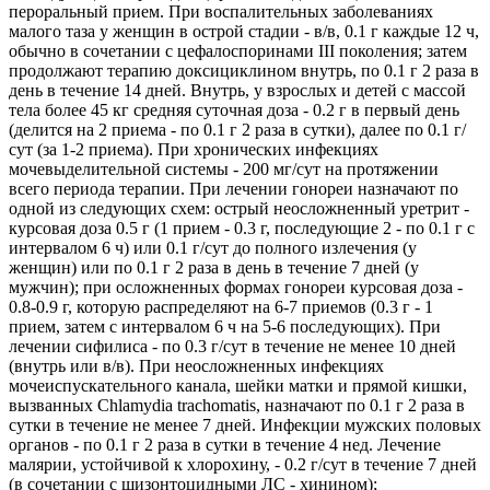
пероральный прием. При воспалительных заболеваниях
малого таза у женщин в острой стадии - в/в, 0.1 г каждые 12 ч,
обычно в сочетании с цефалоспоринами III поколения; затем
продолжают терапию доксициклином внутрь, по 0.1 г 2 раза в
день в течение 14 дней. Внутрь, у взрослых и детей с массой
тела более 45 кг средняя суточная доза - 0.2 г в первый день
(делится на 2 приема - по 0.1 г 2 раза в сутки), далее по 0.1 г/
сут (за 1-2 приема). При хронических инфекциях
мочевыделительной системы - 200 мг/сут на протяжении
всего периода терапии. При лечении гонореи назначают по
одной из следующих схем: острый неосложненный уретрит -
курсовая доза 0.5 г (1 прием - 0.3 г, последующие 2 - по 0.1 г с
интервалом 6 ч) или 0.1 г/сут до полного излечения (у
женщин) или по 0.1 г 2 раза в день в течение 7 дней (у
мужчин); при осложненных формах гонореи курсовая доза -
0.8-0.9 г, которую распределяют на 6-7 приемов (0.3 г - 1
прием, затем с интервалом 6 ч на 5-6 последующих). При
лечении сифилиса - по 0.3 г/сут в течение не менее 10 дней
(внутрь или в/в). При неосложненных инфекциях
мочеиспускательного канала, шейки матки и прямой кишки,
вызванных Chlamydia trachomatis, назначают по 0.1 г 2 раза в
сутки в течение не менее 7 дней. Инфекции мужских половых
органов - по 0.1 г 2 раза в сутки в течение 4 нед. Лечение
малярии, устойчивой к хлорохину, - 0.2 г/сут в течение 7 дней
(в сочетании с шизонтоцидными ЛС - хинином);