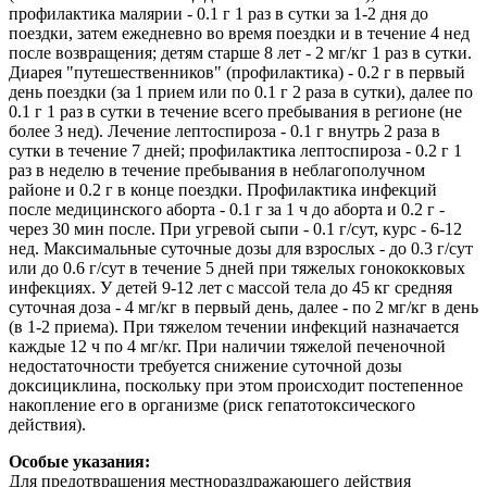
профилактика малярии - 0.1 г 1 раз в сутки за 1-2 дня до
поездки, затем ежедневно во время поездки и в течение 4 нед
после возвращения; детям старше 8 лет - 2 мг/кг 1 раз в сутки.
Диарея "путешественников" (профилактика) - 0.2 г в первый
день поездки (за 1 прием или по 0.1 г 2 раза в сутки), далее по
0.1 г 1 раз в сутки в течение всего пребывания в регионе (не
более 3 нед). Лечение лептоспироза - 0.1 г внутрь 2 раза в
сутки в течение 7 дней; профилактика лептоспироза - 0.2 г 1
раз в неделю в течение пребывания в неблагополучном
районе и 0.2 г в конце поездки. Профилактика инфекций
после медицинского аборта - 0.1 г за 1 ч до аборта и 0.2 г -
через 30 мин после. При угревой сыпи - 0.1 г/сут, курс - 6-12
нед. Максимальные суточные дозы для взрослых - до 0.3 г/сут
или до 0.6 г/сут в течение 5 дней при тяжелых гонококковых
инфекциях. У детей 9-12 лет с массой тела до 45 кг средняя
суточная доза - 4 мг/кг в первый день, далее - по 2 мг/кг в день
(в 1-2 приема). При тяжелом течении инфекций назначается
каждые 12 ч по 4 мг/кг. При наличии тяжелой печеночной
недостаточности требуется снижение суточной дозы
доксициклина, поскольку при этом происходит постепенное
накопление его в организме (риск гепатотоксического
действия).
Особые указания:
Для предотвращения местнораздражающего действия