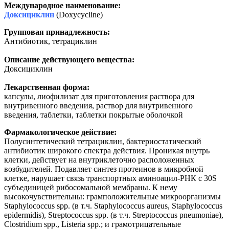
Международное наименование:
Доксициклин
(Doxycycline)
Групповая принадлежность:
Антибиотик, тетрациклин
Описание действующего вещества:
Доксициклин
Лекарственная форма:
капсулы, лиофилизат для приготовления раствора для
внутривенного введения, раствор для внутривенного
введения, таблетки, таблетки покрытые оболочкой
Фармакологическое действие:
Полусинтетический тетрациклин, бактериостатический
антибиотик широкого спектра действия. Проникая внутрь
клетки, действует на внутриклеточно расположенных
возбудителей. Подавляет синтез протеинов в микробной
клетке, нарушает связь транспортных аминоацил-РНК с 30S
субъединицей рибосомальной мембраны. К нему
высокочувствительны: грамположительные микроорганизмы
Staphylococcus spp. (в т.ч. Staphylococcus aureus, Staphylococcus
epidermidis), Streptococcus spp. (в т.ч. Streptococcus pneumoniae),
Clostridium spp., Listeria spp.; и грамотрицательные