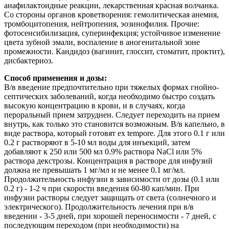
анафилактоидные реакции, лекарственная красная волчанка.
Со стороны органов кроветворения: гемолитическая анемия,
тромбоцитопения, нейтропения, эозинофилия. Прочие:
фотосенсибилизация, суперинфекция; устойчивое изменение
цвета зубной эмали, воспаление в аногенитальной зоне
промежности. Кандидоз (вагинит, глоссит, стоматит, проктит),
дисбактериоз.
Способ применения и дозы:
В/в введение предпочтительно при тяжелых формах гнойно-
септических заболеваний, когда необходимо быстро создать
высокую концентрацию в крови, и в случаях, когда
пероральный прием затруднен. Следует переходить на прием
внутрь, как только это становится возможным. В/в капельно, в
виде раствора, который готовят ex tempore. Для этого 0.1 г или
0.2 г растворяют в 5-10 мл воды для инъекций, затем
добавляют к 250 или 500 мл 0.9% раствора NaCl или 5%
раствора декстрозы. Концентрация в растворе для инфузий
должна не превышать 1 мг/мл и не менее 0.1 мг/мл.
Продолжительность инфузии в зависимости от дозы (0.1 или
0.2 г) - 1-2 ч при скорости введения 60-80 кап/мин. При
инфузии растворы следует защищать от света (солнечного и
электрического). Продолжительность лечения при в/в
введении - 3-5 дней, при хорошей переносимости - 7 дней, с
последующим переходом (при необходимости) на