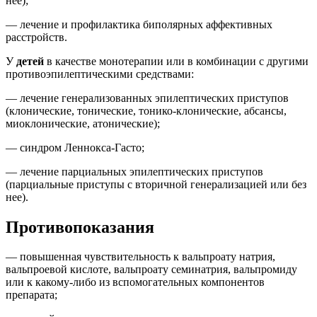
нее);
— лечение и профилактика биполярных аффективных
расстройств.
У
детей
в качестве монотерапии или в комбинации с другими
противоэпилептическими средствами:
— лечение генерализованных эпилептических приступов
(клонические, тонические, тонико-клонические, абсансы,
миоклонические, атонические);
— синдром Леннокса-Гасто;
— лечение парциальных эпилептических приступов
(парциальные приступы с вторичной генерализацией или без
нее).
Противопоказания
— повышенная чувствительность к вальпроату натрия,
вальпроевой кислоте, вальпроату семинатрия, вальпромиду
или к какому-либо из вспомогательных компонентов
препарата;