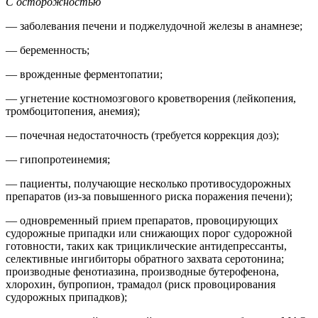
С осторожностью
— заболевания печени и поджелудочной железы в анамнезе;
— беременность;
— врожденные ферментопатии;
— угнетение костномозгового кроветворения (лейкопения,
тромбоцитопения, анемия);
— почечная недостаточность (требуется коррекция доз);
— гипопротеинемия;
— пациенты, получающие несколько противосудорожных
препаратов (из-за повышенного риска поражения печени);
— одновременный прием препаратов, провоцирующих
судорожные припадки или снижающих порог судорожной
готовности, таких как трициклические антидепрессанты,
селективные ингибиторы обратного захвата серотонина;
производные фенотиазина, производные бутерофенона,
хлорохин, бупропион, трамадол (риск провоцирования
судорожных припадков);