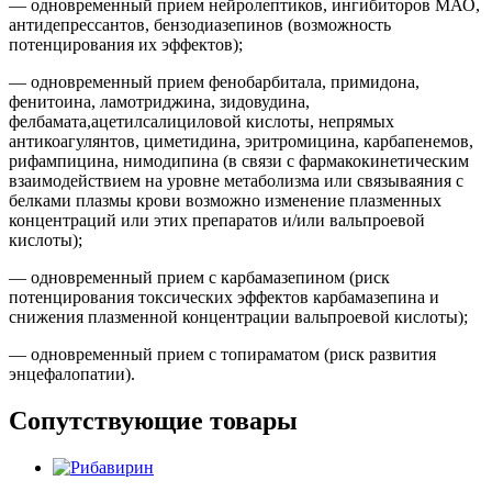
— одновременный прием нейролептиков, ингибиторов МАО,
антидепрессантов, бензодиазепинов (возможность
потенцирования их эффектов);
— одновременный прием фенобарбитала, примидона,
фенитоина, ламотриджина, зидовудина,
фелбамата,ацетилсалициловой кислоты, непрямых
антикоагулянтов, циметидина, эритромицина, карбапенемов,
рифампицина, нимодипина (в связи с фармакокинетическим
взаимодействием на уровне метаболизма или связываяния с
белками плазмы крови возможно изменение плазменных
концентраций или этих препаратов и/или вальпроевой
кислоты);
— одновременный прием с карбамазепином (риск
потенцирования токсических эффектов карбамазепина и
снижения плазменной концентрации вальпроевой кислоты);
— одновременный прием с топираматом (риск развития
энцефалопатии).
Сопутствующие товары