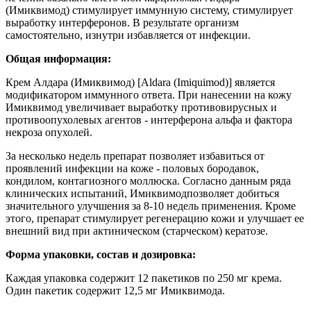
(Имиквимод) стимулирует иммунную систему, стимулирует
выработку интерферонов. В результате организм
самостоятельно, изнутри избавляется от инфекции.
Общая информация:
Крем Алдара (Имиквимод) [Aldara (Imiquimod)] является
модификатором иммунного ответа. При нанесении на кожу
Имиквимод увеличивает выработку противовирусных и
противоопухолевых агентов - интерферона альфа и фактора
некроза опухолей.
За несколько недель препарат позволяет избавиться от
проявлений инфекции на коже - половых бородавок,
кондилом, контагиозного моллюска. Согласно данным ряда
клинических испытаний, Имиквимодпозволяет добиться
значительного улучшения за 8-10 недель применения. Кроме
этого, препарат стимулирует регенерацию кожи и улучшает ее
внешний вид при актиническом (старческом) кератозе.
Форма упаковки, состав и дозировка:
Каждая упаковка содержит 12 пакетиков по 250 мг крема.
Один пакетик содержит 12,5 мг Имиквимода.