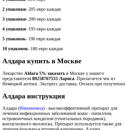
2 упаковки-
205 евро каждая
3 упаковки-
200 евро каждая
4 упаковки-
195 евро каждая
5 упаковок-
190 евро каждая
10 упаковок-
180 евро каждая
Алдара купить в Москве
Лекарство
Aldara 5% заказать
в Москве у нашего
представителя
89258767555 Лариса
. Прилагается чек из
Немецкой аптеки. Экспресс доставка. Оплата при получении
Алдара инструкция
Алдара (
Имиквимод
) - высокоэффективный препарат для
лечения инфекционных заболеваний кожи - папиллом,
остроконечных кондилом (генитальных бородавок),
контагиозного моллюска. Препарат используется также для
лечения базально-клеточной карциномы. Алдара