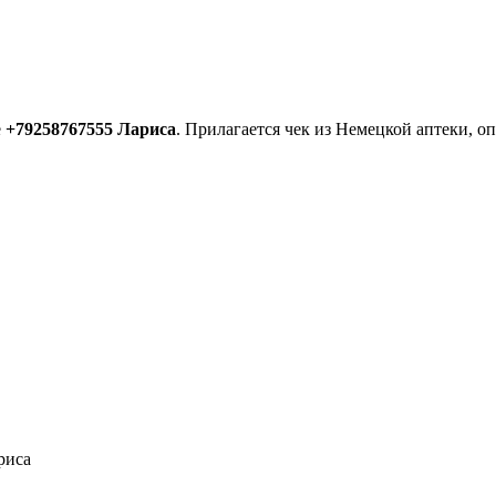
е
+79258767555 Лариса
. Прилагается чек из Немецкой аптеки, о
риса