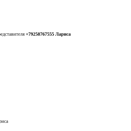
редставителя
+79258767555 Лариса
риса